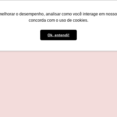
IMPRENSA
CONTATO
POLÍTICA DE BOLSAS
WHATSAPP
melhorar o desempenho, analisar como você interage em nosso sit
concorda com o uso de cookies.
Ok, entendi!