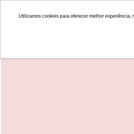
ALUNOS
ALUMNI
EMPRESAS
INSTITUIÇÕES ACADÊMICAS
Utilizamos cookies para oferecer melhor experiência, 
Pesquisar
Peça informações