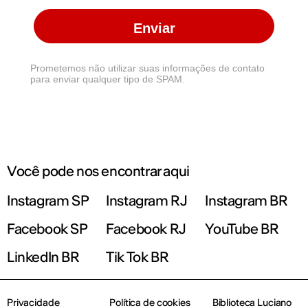
Enviar
Prometemos não utilizar suas informações de contato
para enviar qualquer tipo de SPAM.
Você pode nos encontrar aqui
Instagram SP
Instagram RJ
Instagram BR
Facebook SP
Facebook RJ
YouTube BR
LinkedIn BR
Tik Tok BR
Privacidade
Política de cookies
Biblioteca Luciano