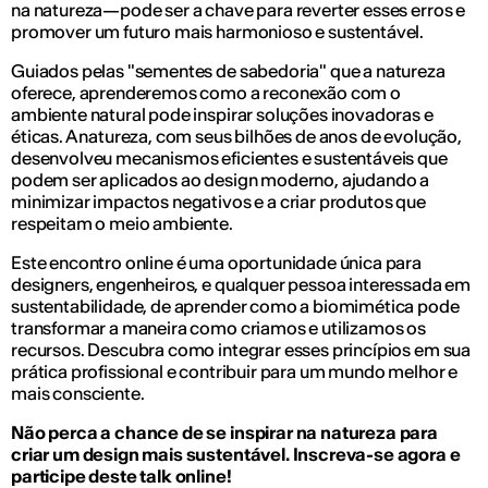
na natureza—pode ser a chave para reverter esses erros e
promover um futuro mais harmonioso e sustentável.
Guiados pelas "sementes de sabedoria" que a natureza
oferece, aprenderemos como a reconexão com o
ambiente natural pode inspirar soluções inovadoras e
éticas. A natureza, com seus bilhões de anos de evolução,
desenvolveu mecanismos eficientes e sustentáveis que
podem ser aplicados ao design moderno, ajudando a
minimizar impactos negativos e a criar produtos que
respeitam o meio ambiente.
Este encontro online é uma oportunidade única para
designers, engenheiros, e qualquer pessoa interessada em
sustentabilidade, de aprender como a biomimética pode
transformar a maneira como criamos e utilizamos os
recursos. Descubra como integrar esses princípios em sua
prática profissional e contribuir para um mundo melhor e
mais consciente.
Não perca a chance de se inspirar na natureza para
criar um design mais sustentável. Inscreva-se agora e
participe deste talk online!