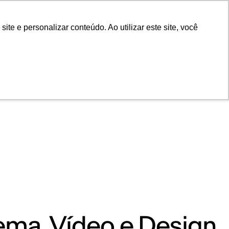
POR
Portal Acadêmico IED
e e personalizar conteúdo. Ao utilizar este site, você
ema, Vídeo e Design