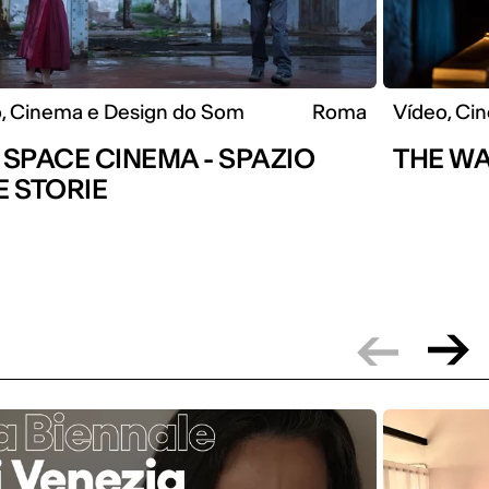
, Cinema e Design do Som
Roma
Vídeo, Ci
 SPACE CINEMA - SPAZIO
THE WA
E STORIE