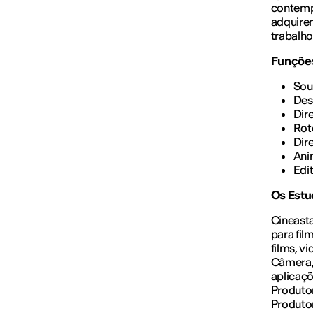
contempo
adquirem
trabalho
Funções
Sou
Des
Dir
Rot
Dir
Ani
Edi
Os Estu
Cineasta
para fil
films, v
Câmera,
aplicaçõ
Produto
Produtor