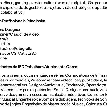
rânea, gaming, eventos culturais e mídias digitais. Os gradua
 capacidade de gestão de projetos, visão estratégica e aptidã
 colaborativo.
 Profissionais Principais:
nd Designer
igner/Criador de Vídeo
etor/a
eirista
etor/a de Fotografia
mador CG / Artista 3D
tor/a
dantes do IED Trabalham Atualmente Como:
 para cinema, documentários e séries, Compositor/a de trilhas
mes ou comerciais, Videomaker para videoclipes, publicidade, f
ideoarte e trailers, Designer Audiovisual, Produtor/a, Operador/a
 Videomaker para espetáculos, Sound Designer para audiovisua
es, videogames, museus ou instalações interativas, Consultor M
r Musical, Engenheiro de Som para dublagem, Técnico/a de So
/a de jingles, Engenheiro de Masterização Musical, Colorista, C