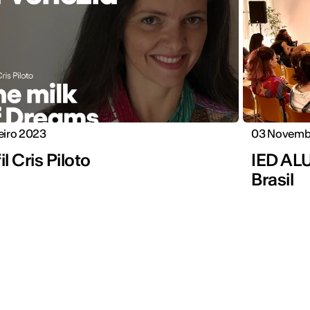
eiro 2023
03 Novemb
il Cris Piloto
IED AL
Brasil