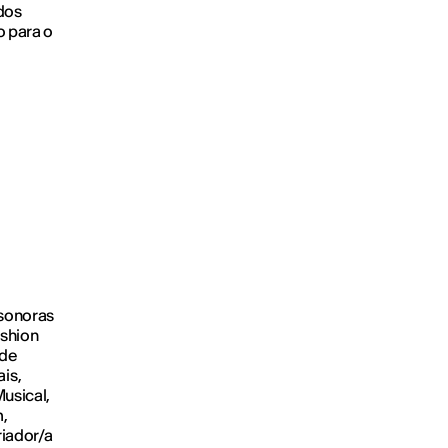
dos
o para o
 sonoras
ashion
 de
is,
usical,
m,
riador/a