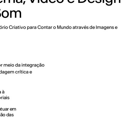
Som
rio Criativo para Contar o Mundo através de Imagens e
or meio da integração
dagem crítica e
a à
riais
atuar em
ção das