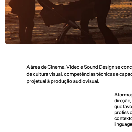
A área de Cinema, Vídeo e Sound Design se conc
de cultura visual, competências técnicas e cap
projetual à produção audiovisual.
A formaç
direção,
que favo
profissi
contexto
linguage