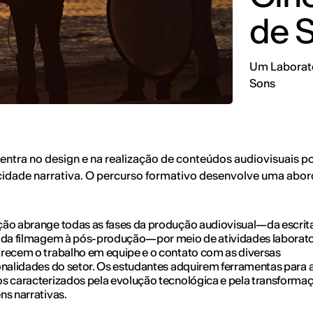
de 
Um Laborató
Sons
entra no design e na realização de conteúdos audiovisuais p
acidade narrativa. O percurso formativo desenvolve uma abor
ão abrange todas as fases da produção audiovisual—da escrit
 da filmagem à pós-produção—por meio de atividades laborato
recem o trabalho em equipe e o contato com as diversas
onalidades do setor. Os estudantes adquirem ferramentas para 
s caracterizados pela evolução tecnológica e pela transforma
ns narrativas.