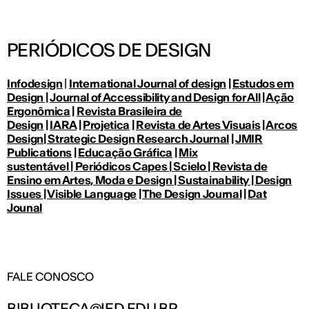
PERIÓDICOS DE DESIGN
Infodesign
|
International Journal of design
|
Estudos em
Design
|
Journal of Accessibility and Design for All
|
Ação
Ergonômica
|
Revista Brasileira de
Design
|
IARA
|
Projetica
|
Revista de Artes Visuais
|
Arcos
Design
|
Strategic Design Research Journal
|
JMIR
Publications
|
Educação Gráfica
|
Mix
sustentável
|
Periódicos Capes
|
Scielo
|
Revista de
Ensino em Artes, Moda e Design
|
Sustainability
|
Design
Issues
|
Visible Language
|
The Design Journal
|
Dat
Jounal
FALE CONOSCO
BIBLIOTECA@IED.EDU.BR