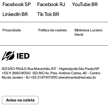
Facebook SP
Facebook RJ
YouTube BR
LinkedIn BR
Tik Tok BR
Privacidade
Política de cookies
Biblioteca Luciano
Devià
IED SÃO PAULO Rua Maranhão, 617 - Higienópolis São Paulo/SP
+55 11 3660 8000 IED RIO Av. Pres. Antônio Carlos, 40 - Centro
Rio de Janeiro - RJ +55 21 979170110 atendimento@ied.edu.br
Aviso na coleta