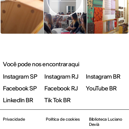
Você pode nos encontrar aqui
Instagram SP
Instagram RJ
Instagram BR
Facebook SP
Facebook RJ
YouTube BR
LinkedIn BR
Tik Tok BR
Privacidade
Política de cookies
Biblioteca Luciano
Devià