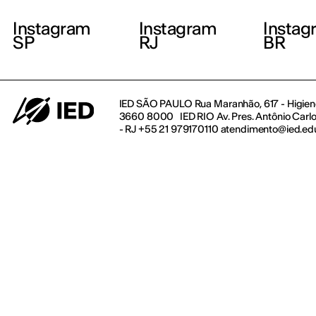
Instagram
Instagram
Instag
SP
RJ
BR
IED SÃO PAULO Rua Maranhão, 617 - Higienó
3660 8000 IED RIO Av. Pres. Antônio Carlos
- RJ +55 21 979170110 atendimento@ied.ed