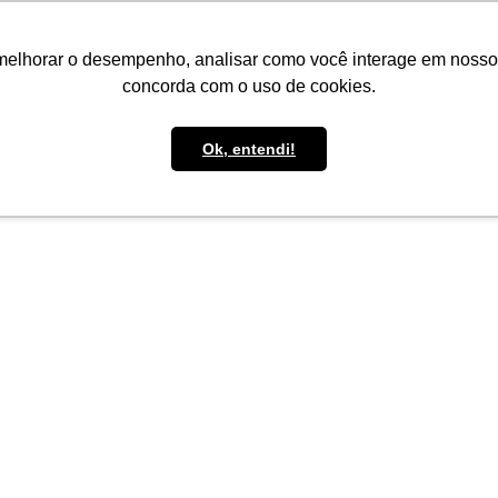
IMPRENSA
CONTATO
POLÍTICA DE BOLSAS
WHATSAPP
melhorar o desempenho, analisar como você interage em nosso sit
concorda com o uso de cookies.
Ok, entendi!