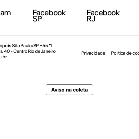
ram
Facebook
Facebook
SP
RJ
polis São Paulo/SP +55 11
, 40 - Centro Rio de Janeiro
Privacidade
Política de co
u.br
Aviso na coleta