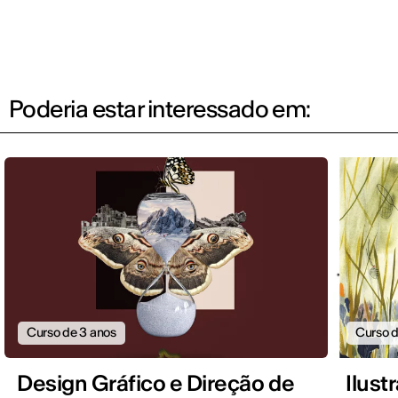
Poderia estar interessado em:
Curso de 3 anos
Curso d
Design Gráfico e Direção de
Ilus