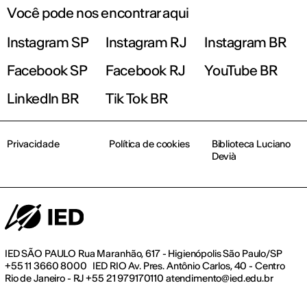
Você pode nos encontrar aqui
Instagram SP
Instagram RJ
Instagram BR
Facebook SP
Facebook RJ
YouTube BR
LinkedIn BR
Tik Tok BR
Privacidade
Política de cookies
Biblioteca Luciano
Devià
IED SÃO PAULO Rua Maranhão, 617 - Higienópolis São Paulo/SP
+55 11 3660 8000 IED RIO Av. Pres. Antônio Carlos, 40 - Centro
Rio de Janeiro - RJ +55 21 979170110 atendimento@ied.edu.br