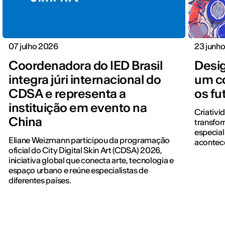
07 julho 2026
23 junh
Coordenadora do IED Brasil
Desi
integra júri internacional do
um co
CDSA e representa a
os fu
instituição em evento na
Criativi
China
transfo
especial
Eliane Weizmann participou da programação
acontece
oficial do City Digital Skin Art (CDSA) 2026,
iniciativa global que conecta arte, tecnologia e
espaço urbano e reúne especialistas de
diferentes países.