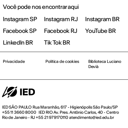
Você pode nos encontrar aqui
Instagram SP
Instagram RJ
Instagram BR
Facebook SP
Facebook RJ
YouTube BR
LinkedIn BR
Tik Tok BR
Privacidade
Política de cookies
Biblioteca Luciano
Devià
IED SÃO PAULO Rua Maranhão, 617 - Higienópolis São Paulo/SP
+55 11 3660 8000 IED RIO Av. Pres. Antônio Carlos, 40 - Centro
Rio de Janeiro - RJ +55 21 979170110 atendimento@ied.edu.br