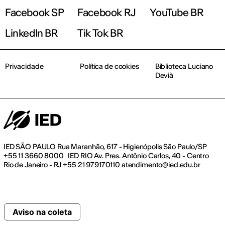
Facebook SP
Facebook RJ
YouTube BR
LinkedIn BR
Tik Tok BR
Privacidade
Política de cookies
Biblioteca Luciano
Devià
IED SÃO PAULO Rua Maranhão, 617 - Higienópolis São Paulo/SP
+55 11 3660 8000 IED RIO Av. Pres. Antônio Carlos, 40 - Centro
Rio de Janeiro - RJ +55 21 979170110 atendimento@ied.edu.br
Aviso na coleta