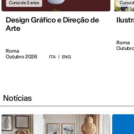
Curso de 3 anos
Curso d
Design Gráfico e Direção de
Ilus
Arte
Roma
Outubr
Roma
Outubro 2026
ITA
|
ENG
Notícias