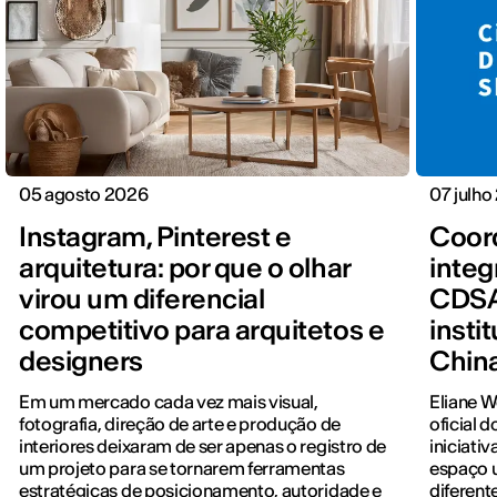
05 agosto 2026
07 julho
Instagram, Pinterest e
Coord
arquitetura: por que o olhar
integ
virou um diferencial
CDSA
competitivo para arquitetos e
insti
designers
Chin
Em um mercado cada vez mais visual,
Eliane 
fotografia, direção de arte e produção de
oficial 
interiores deixaram de ser apenas o registro de
iniciati
um projeto para se tornarem ferramentas
espaço u
estratégicas de posicionamento, autoridade e
diferent