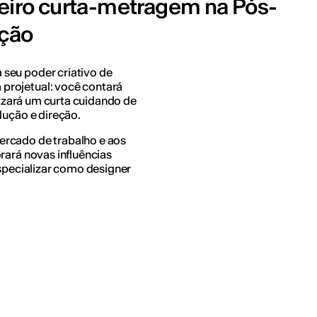
meiro curta-metragem na Pós-
ção
seu poder criativo de
projetual: você contará
alizará um curta cuidando de
dução e direção.
ercado de trabalho e aos
rará novas influências
especializar como designer