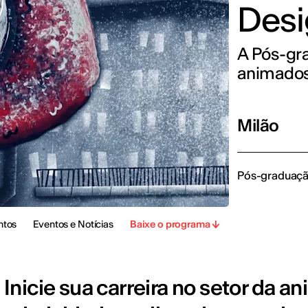
Desi
A Pós-gra
animado
Milão
Pós-graduaç
ntos
Eventos e Notícias
Baixe o programa
Inicie sua carreira no setor da a