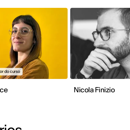
r do curso
ace
Nicola Finizio
rios