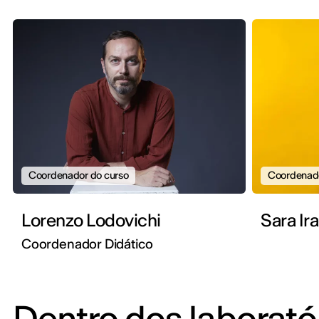
Coordenador do curso
Coordenado
Lorenzo Lodovichi
Sara Ir
Coordenador Didático
Dentro dos laborató