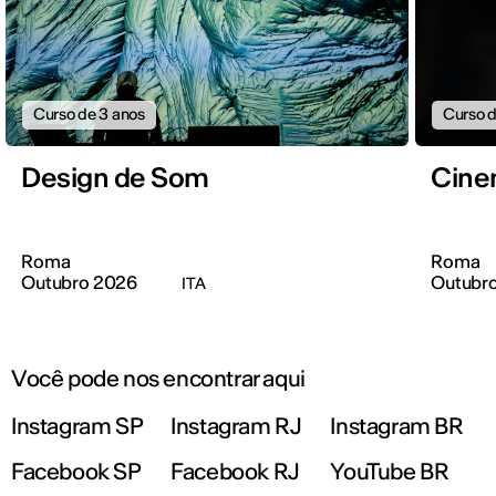
Curso de 3 anos
Curso d
Design de Som
Cine
Roma
Roma
Outubro 2026
Outubr
ITA
Você pode nos encontrar aqui
Instagram SP
Instagram RJ
Instagram BR
Facebook SP
Facebook RJ
YouTube BR