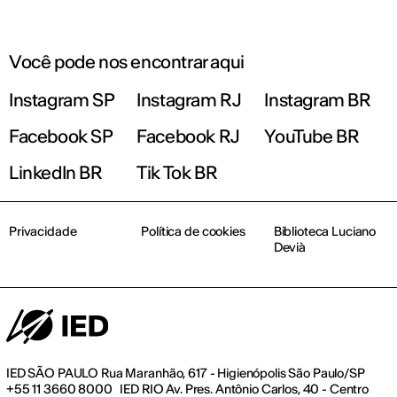
Você pode nos encontrar aqui
Instagram SP
Instagram RJ
Instagram BR
Facebook SP
Facebook RJ
YouTube BR
LinkedIn BR
Tik Tok BR
Privacidade
Política de cookies
Biblioteca Luciano
Devià
IED SÃO PAULO Rua Maranhão, 617 - Higienópolis São Paulo/SP
+55 11 3660 8000 IED RIO Av. Pres. Antônio Carlos, 40 - Centro