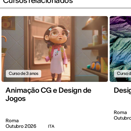
Cursos relacionados
Curso de 3 anos
Curso d
Animação CG e Design de
Desi
Jogos
Roma
Outubr
Roma
Outubro 2026
ITA