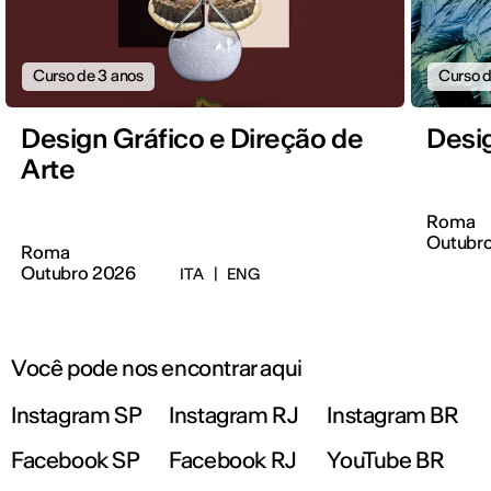
Curso de 3 anos
Curso d
Design Gráfico e Direção de
Desi
Arte
Roma
Outubr
Roma
Outubro 2026
ITA
|
ENG
Você pode nos encontrar aqui
Instagram SP
Instagram RJ
Instagram BR
Facebook SP
Facebook RJ
YouTube BR