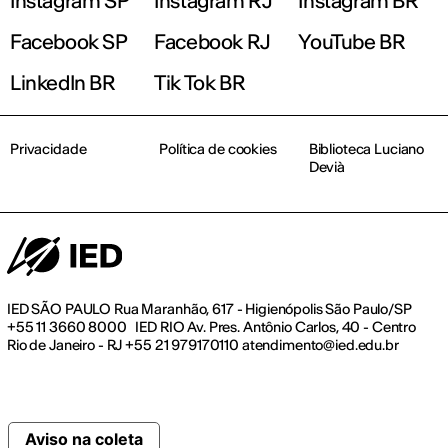
Instagram SP
Instagram RJ
Instagram BR
Facebook SP
Facebook RJ
YouTube BR
LinkedIn BR
Tik Tok BR
Privacidade
Política de cookies
Biblioteca Luciano
Devià
IED SÃO PAULO Rua Maranhão, 617 - Higienópolis São Paulo/SP
+55 11 3660 8000 IED RIO Av. Pres. Antônio Carlos, 40 - Centro
Rio de Janeiro - RJ +55 21 979170110 atendimento@ied.edu.br
Aviso na coleta