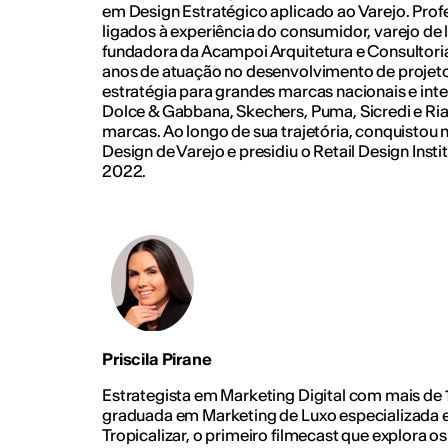
em Design Estratégico aplicado ao Varejo. Prof
ligados à experiência do consumidor, varejo de lu
fundadora da Acampoi Arquitetura e Consultori
anos de atuação no desenvolvimento de projeto
estratégia para grandes marcas nacionais e int
Dolce & Gabbana, Skechers, Puma, Sicredi e Ria
marcas. Ao longo de sua trajetória, conquistou 
Design de Varejo e presidiu o Retail Design Insti
2022.
Priscila Pirane
Estrategista em Marketing Digital com mais de 
graduada em Marketing de Luxo especializada 
Tropicalizar, o primeiro filmecast que explora o