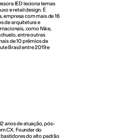
essora IED leciona temas
xo e retail design. É
a, empresa com mais de 16
s de arquitetura e
ernacionais, como Nike,
chuelo, entre outras
mais de 10 prêmios de
tute Brasil entre 2019 e
12 anos de atuação, pós-
em CX. Founder do
s bastidores do alto padrão