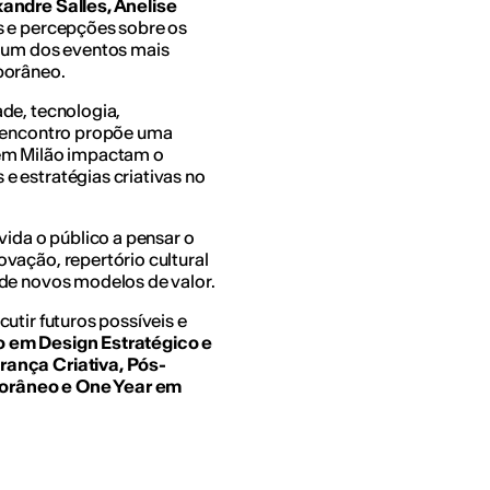
andre Salles, Anelise
s e percepções sobre os
e um dos eventos mais
porâneo.
de, tecnologia,
o encontro propõe uma
 em Milão impactam o
 estratégias criativas no
vida o público a pensar o
vação, repertório cultural
 de novos modelos de valor.
utir futuros possíveis e
 em Design Estratégico e
rança Criativa, Pós-
orâneo e One Year em