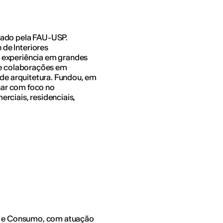
mado pela FAU-USP.
de Interiores
 experiência em grandes
de colaborações em
 de arquitetura. Fundou, em
inar com foco no
rciais, residenciais,
do e Consumo, com atuação