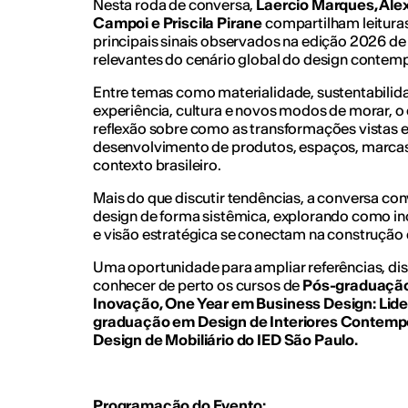
Nesta roda de conversa,
Laercio Marques, Alex
Campoi e Priscila Pirane
compartilham leitura
principais sinais observados na edição 2026 d
relevantes do cenário global do design contem
Entre temas como materialidade, sustentabilida
experiência, cultura e novos modos de morar, 
reflexão sobre como as transformações vistas
desenvolvimento de produtos, espaços, marcas e
contexto brasileiro.
Mais do que discutir tendências, a conversa con
design de forma sistêmica, explorando como ino
e visão estratégica se conectam na construção
Uma oportunidade para ampliar referências, disc
conhecer de perto os cursos de
Pós-graduação
Inovação, One Year em Business Design: Lide
graduação em Design de Interiores Contemp
Design de Mobiliário do IED São Paulo.
Programação do Evento: