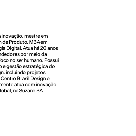
em inovação, mestre em
n de Produto, MBA em
a Digital. Atua há 20 anos
endedores por meio da
foco no ser humano. Possui
o e gestão estratégica do
gn, incluindo projetos
 Centro Brasil Design e
almente atua com inovação
lobal, na Suzano SA.