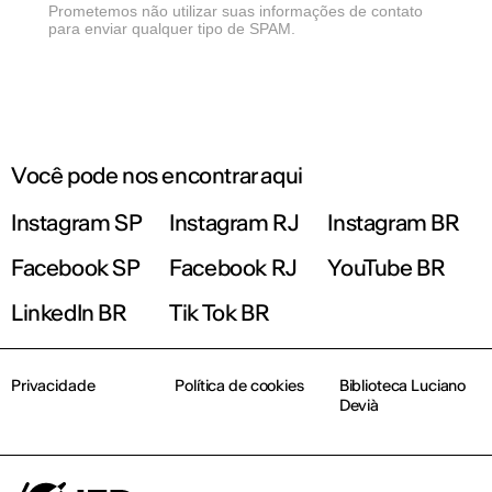
Prometemos não utilizar suas informações de contato
para enviar qualquer tipo de SPAM.
Você pode nos encontrar aqui
Instagram SP
Instagram RJ
Instagram BR
Facebook SP
Facebook RJ
YouTube BR
LinkedIn BR
Tik Tok BR
Privacidade
Política de cookies
Biblioteca Luciano
Devià