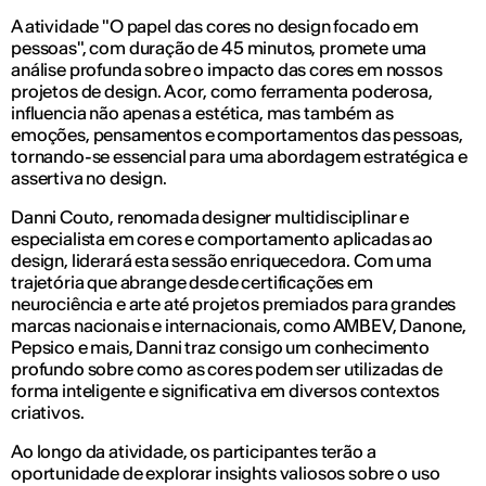
A atividade "O papel das cores no design focado em
pessoas", com duração de 45 minutos, promete uma
análise profunda sobre o impacto das cores em nossos
projetos de design. A cor, como ferramenta poderosa,
influencia não apenas a estética, mas também as
emoções, pensamentos e comportamentos das pessoas,
tornando-se essencial para uma abordagem estratégica e
assertiva no design.
Danni Couto, renomada designer multidisciplinar e
especialista em cores e comportamento aplicadas ao
design, liderará esta sessão enriquecedora. Com uma
trajetória que abrange desde certificações em
neurociência e arte até projetos premiados para grandes
marcas nacionais e internacionais, como AMBEV, Danone,
Pepsico e mais, Danni traz consigo um conhecimento
profundo sobre como as cores podem ser utilizadas de
forma inteligente e significativa em diversos contextos
criativos.
Ao longo da atividade, os participantes terão a
oportunidade de explorar insights valiosos sobre o uso