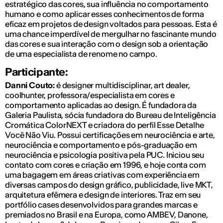
estratégico das cores, sua influência no comportamento
humano e como aplicar esses conhecimentos de forma
eficaz em projetos de design voltados para pessoas. Esta é
uma chance imperdível de mergulhar no fascinante mundo
das cores e sua interação com o design sob a orientação
de uma especialista de renome no campo.
Participante:
Danni Couto:
é designer multidisciplinar, art dealer,
coolhunter, professora/especialista em cores e
comportamento aplicadas ao design. É fundadora da
Galeria Paulista, sócia fundadora do Bureau de Inteligência
Cromática ColorNEXT e criadora do perfil Esse Detalhe
Você Não Viu. Possui certificações em neurociência e arte,
neurociência e comportamento e pós-graduação em
neurociência e psicologia positiva pela PUC. Iniciou seu
contato com cores e criação em 1996, e hoje conta com
uma bagagem em áreas criativas com experiência em
diversas campos do design gráfico, publicidade, live MKT,
arquitetura efêmera e design de interiores. Traz em seu
portfólio cases desenvolvidos para grandes marcas e
premiados no Brasil e na Europa, como AMBEV, Danone,