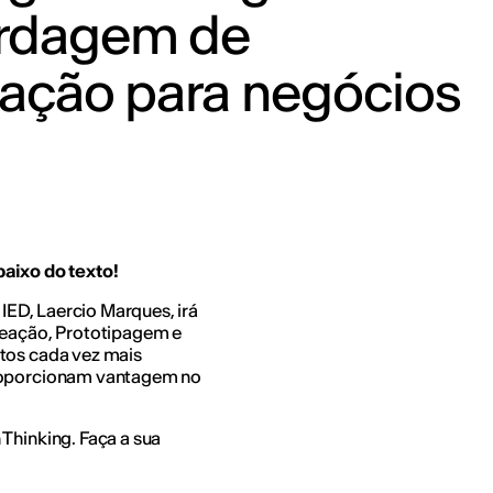
rdagem de
vação para negócios
baixo do texto!
 IED, Laercio Marques, irá
deação, Prototipagem e
etos cada vez mais
proporcionam vantagem no
Thinking. Faça a sua