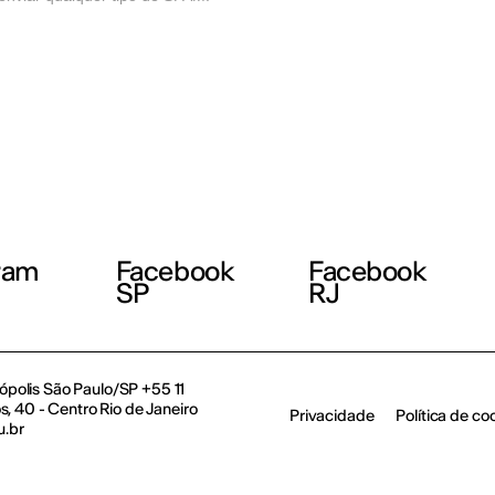
ram
Facebook
Facebook
SP
RJ
polis São Paulo/SP +55 11
, 40 - Centro Rio de Janeiro
Privacidade
Política de co
u.br