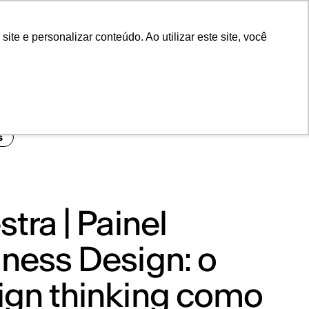
POR
Portal Acadêmico IED
e e personalizar conteúdo. Ao utilizar este site, você
s
stra | Painel
ness Design: o
ign thinking como