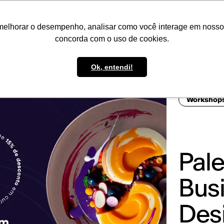
IMPRENSA
CONTATO
POLÍTICA DE BOLSAS
WHATSAPP
melhorar o desempenho, analisar como você interage em nosso sit
concorda com o uso de cookies.
Ok, entendi!
Workshop
Pale
Busi
Des