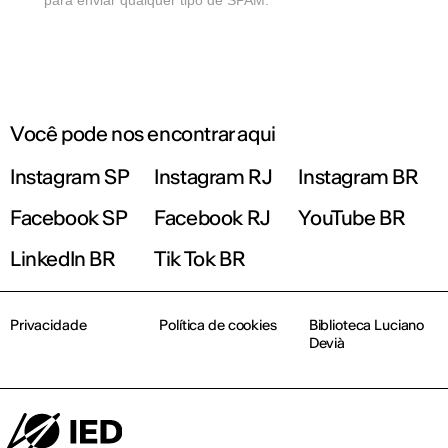
para enviar qualquer tipo de SPAM.
Você pode nos encontrar aqui
Instagram SP
Instagram RJ
Instagram BR
Facebook SP
Facebook RJ
YouTube BR
LinkedIn BR
Tik Tok BR
Privacidade
Política de cookies
Biblioteca Luciano
Devià