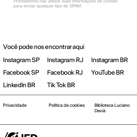
Prometemos não utilizar suas informações de contato
para enviar qualquer tipo de SPAM.
Você pode nos encontrar aqui
Instagram SP
Instagram RJ
Instagram BR
Facebook SP
Facebook RJ
YouTube BR
LinkedIn BR
Tik Tok BR
Privacidade
Política de cookies
Biblioteca Luciano
Devià