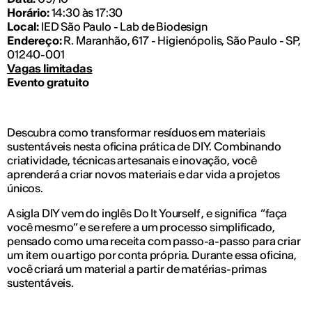
Horário:
14:30 às 17:30
Local:
IED São Paulo - Lab de Biodesign
Endereço:
R. Maranhão, 617 - Higienópolis, São Paulo - SP,
01240-001
Vagas limitadas
Evento gratuito
Descubra como transformar resíduos em materiais
sustentáveis nesta oficina prática de DIY. Combinando
criatividade, técnicas artesanais e inovação, você
aprenderá a criar novos materiais e dar vida a projetos
únicos.
A sigla DIY vem do inglês
Do It Yourself
, e significa “faça
você mesmo” e se refere a um processo simplificado,
pensado como uma receita com passo-a-passo para criar
um item ou artigo por conta própria. Durante essa oficina,
você criará um material a partir de matérias-primas
sustentáveis.