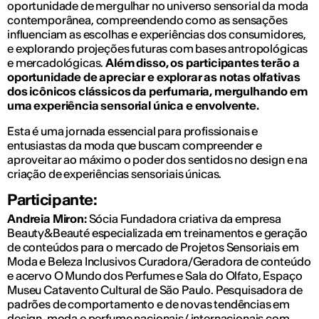
oportunidade de mergulhar no universo sensorial da moda
contemporânea, compreendendo como as sensações
influenciam as escolhas e experiências dos consumidores,
e explorando projeções futuras com bases antropológicas
e mercadológicas.
Além disso, os participantes terão a
oportunidade de apreciar e explorar as notas olfativas
dos icônicos clássicos da perfumaria, mergulhando em
uma experiência sensorial única e envolvente.
Esta é uma jornada essencial para profissionais e
entusiastas da moda que buscam compreender e
aproveitar ao máximo o poder dos sentidos no design e na
criação de experiências sensoriais únicas.
Participante:
Andreia Miron:
Sócia Fundadora criativa da empresa
Beauty&Beauté especializada em treinamentos e geração
de conteúdos para o mercado de Projetos Sensoriais em
Moda e Beleza Inclusivos Curadora/Geradora de conteúdo
e acervo O Mundo dos Perfumes e Sala do Olfato, Espaço
Museu Catavento Cultural de São Paulo. Pesquisadora de
padrões de comportamento e de novas tendências em
design, moda e perfume nacionais/ internacionais com