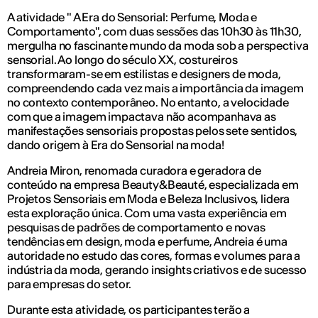
A atividade " A Era do Sensorial: Perfume, Moda e
Comportamento", com duas sessões das 10h30 às 11h30,
mergulha no fascinante mundo da moda sob a perspectiva
sensorial. Ao longo do século XX, costureiros
transformaram-se em estilistas e designers de moda,
compreendendo cada vez mais a importância da imagem
no contexto contemporâneo. No entanto, a velocidade
com que a imagem impactava não acompanhava as
manifestações sensoriais propostas pelos sete sentidos,
dando origem à Era do Sensorial na moda!
Andreia Miron, renomada curadora e geradora de
conteúdo na empresa Beauty&Beauté, especializada em
Projetos Sensoriais em Moda e Beleza Inclusivos, lidera
esta exploração única. Com uma vasta experiência em
pesquisas de padrões de comportamento e novas
tendências em design, moda e perfume, Andreia é uma
autoridade no estudo das cores, formas e volumes para a
indústria da moda, gerando insights criativos e de sucesso
para empresas do setor.
Durante esta atividade, os participantes terão a