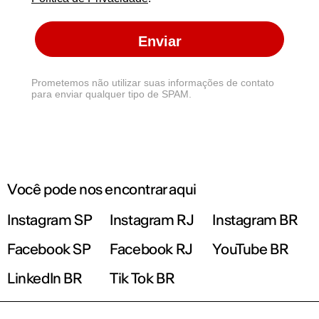
Enviar
Prometemos não utilizar suas informações de contato
para enviar qualquer tipo de SPAM.
Você pode nos encontrar aqui
Instagram SP
Instagram RJ
Instagram BR
Facebook SP
Facebook RJ
YouTube BR
LinkedIn BR
Tik Tok BR