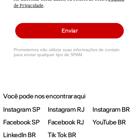
de Privacidade
.
Enviar
Prometemos não utilizar suas informações de contato
para enviar qualquer tipo de SPAM.
Você pode nos encontrar aqui
Instagram SP
Instagram RJ
Instagram BR
Facebook SP
Facebook RJ
YouTube BR
LinkedIn BR
Tik Tok BR