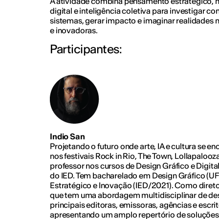
A atividade combina pensamento estratégico, nar
digital e inteligência coletiva para investigar 
sistemas, gerar impacto e imaginar realidades 
e inovadoras.
Participantes:
Indio San
Projetando o futuro onde arte, IA e cultura se e
nos festivais Rock in Rio, The Town, Lollapalooza 
professor nos cursos de Design Gráfico e Digita
do IED. Tem bacharelado em Design Gráfico (U
Estratégico e Inovação (IED/2021). Como diretor
que tem uma abordagem multidisciplinar de de
principais editoras, emissoras, agências e escrit
apresentando um amplo repertório de soluçõe