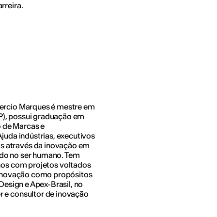
rreira.
aercio Marques é mestre em
P), possui graduação em
 de Marcas e
Ajuda indústrias, executivos
s através da inovação em
ado no ser humano. Tem
anos com projetos voltados
a inovação como propósitos
 Design e Apex-Brasil, no
r e consultor de inovação