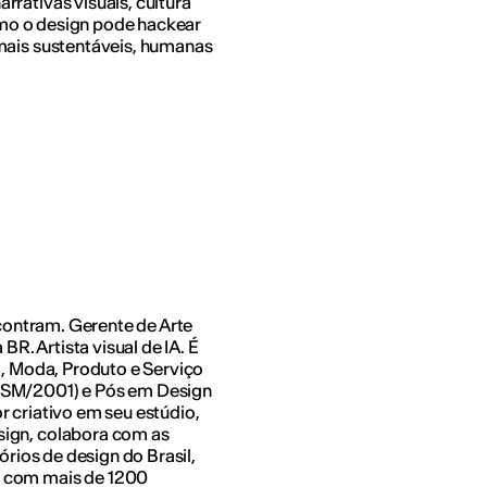
rativas visuais, cultura
como o design pode hackear
mais sustentáveis, humanas
ncontram. Gerente de Arte
BR. Artista visual de IA. É
l, Moda, Produto e Serviço
FSM/2001) e Pós em Design
 criativo em seu estúdio,
sign, colabora com as
órios de design do Brasil,
s com mais de 1200