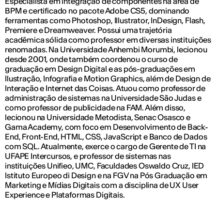
Especialista em integração de componentes na área de
BPM e certificado no pacote Adobe CS5, dominando
ferramentas como Photoshop, Illustrator, InDesign, Flash,
Premiere e Dreamweaver. Possui uma trajetória
acadêmica sólida como professor em diversas instituições
renomadas. Na Universidade Anhembi Morumbi, lecionou
desde 2001, onde também coordenou o curso de
graduação em Design Digital e as pós-graduações em
Ilustração, Infografia e Motion Graphics, além de Design de
Interação e Internet das Coisas. Atuou como professor de
administração de sistemas na Universidade São Judas e
como professor de publicidade na FAM. Além disso,
lecionou na Universidade Metodista, Senac Osasco e
Gama Academy, com foco em Desenvolvimento de Back-
End, Front-End, HTML, CSS, JavaScript e Banco de Dados
com SQL. Atualmente, exerce o cargo de Gerente de TI na
UFAPE Intercursos, e professor de sistemas nas
instituições Unifieo, UMC, Faculdades Oswaldo Cruz, IED
Istituto Europeo di Design e na FGV na Pós Graduação em
Marketing e Mídias Digitais com a disciplina de UX User
Experience e Plataformas Digitais.