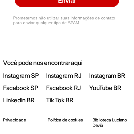
Enviar
Prometemos não utilizar suas informações de contato
para enviar qualquer tipo de SPAM.
Você pode nos encontrar aqui
Instagram SP
Instagram RJ
Instagram BR
Facebook SP
Facebook RJ
YouTube BR
LinkedIn BR
Tik Tok BR
Privacidade
Política de cookies
Biblioteca Luciano
Devià