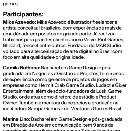
games.
Participantes:
Mike Azevedo:
Mike Azevedo é ilustrador freelancer e
artista conceitual brasileiro, com experiência de mais de
uma década em porjetos de grande porte. Já realizou
trabalhos para grandes clientes como Valve, Riot Games,
Blizzard, Tencent entre outros. Fundador do MAR Studio
voltado para a terceirização de arte digital no Brasil com
foco em alta qualidade e originalidade.
Camila Bothona:
Bacharel em Game Design e pós-
graduada em Negócios e Gestão de Projetos, tem 5 anos
de experiência como gerente de projetos de jogos em
empresas como Hermit Crab Game Studio, Ludact e Gixer
Entertainment, além de sócio-fundadora da Luski Game
Studio, onde atua como diretora de estúdio e Product
Owner. Também é mentora de negócios e produção na
incubadora Sampa Games e no Mentorias Games Brasil.
Marina Lino:
Bacharel em Game Design e pós-graduada
em Direção de Arte em comunicação, tem 9 anos de
experiência como ilustradora, sendo 3 deles focado em