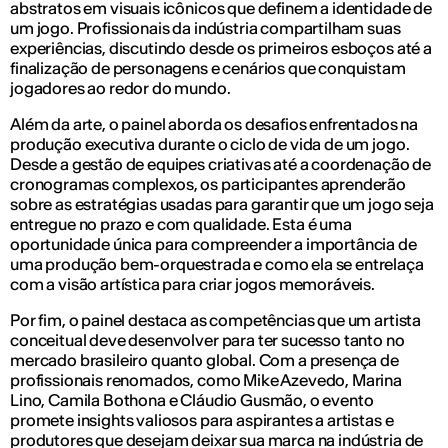
abstratos em visuais icônicos que definem a identidade de
um jogo. Profissionais da indústria compartilham suas
experiências, discutindo desde os primeiros esboços até a
finalização de personagens e cenários que conquistam
jogadores ao redor do mundo.
Além da arte, o painel aborda os desafios enfrentados na
produção executiva durante o ciclo de vida de um jogo.
Desde a gestão de equipes criativas até a coordenação de
cronogramas complexos, os participantes aprenderão
sobre as estratégias usadas para garantir que um jogo seja
entregue no prazo e com qualidade. Esta é uma
oportunidade única para compreender a importância de
uma produção bem-orquestrada e como ela se entrelaça
com a visão artística para criar jogos memoráveis.
Por fim, o painel destaca as competências que um artista
conceitual deve desenvolver para ter sucesso tanto no
mercado brasileiro quanto global. Com a presença de
profissionais renomados, como Mike Azevedo, Marina
Lino, Camila Bothona e Cláudio Gusmão, o evento
promete insights valiosos para aspirantes a artistas e
produtores que desejam deixar sua marca na indústria de