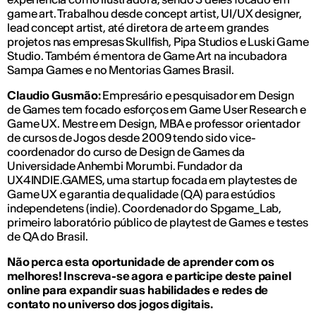
game art. Trabalhou desde concept artist, UI/UX designer,
lead concept artist, até diretora de arte em grandes
projetos nas empresas Skullfish, Pipa Studios e Luski Game
Studio. Também é mentora de Game Art na incubadora
Sampa Games e no Mentorias Games Brasil.
Claudio Gusmão:
Empresário e pesquisador em Design
de Games tem focado esforços em Game User Research e
Game UX. Mestre em Design, MBA e professor orientador
de cursos de Jogos desde 2009 tendo sido vice-
coordenador do curso de Design de Games da
Universidade Anhembi Morumbi. Fundador da
UX4INDIE.GAMES, uma startup focada em playtestes de
Game UX e garantia de qualidade (QA) para estúdios
independetens (indie). Coordenador do Spgame_Lab,
primeiro laboratório público de playtest de Games e testes
de QA do Brasil.
Não perca esta oportunidade de aprender com os
melhores! Inscreva-se agora e participe deste painel
online para expandir suas habilidades e redes de
contato no universo dos jogos digitais.