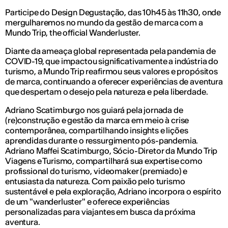
Participe do Design Degustação, das 10h45 às 11h30, onde
mergulharemos no mundo da gestão de marca com a
Mundo Trip, the official Wanderluster.
Diante da ameaça global representada pela pandemia de
COVID-19, que impactou significativamente a indústria do
turismo, a Mundo Trip reafirmou seus valores e propósitos
de marca, continuando a oferecer experiências de aventura
que despertam o desejo pela natureza e pela liberdade.
Adriano Scatimburgo nos guiará pela jornada de
(re)construção e gestão da marca em meio à crise
contemporânea, compartilhando insights e lições
aprendidas durante o ressurgimento pós-pandemia.
Adriano Maffei Scatimburgo, Sócio-Diretor da Mundo Trip
Viagens e Turismo, compartilhará sua expertise como
profissional do turismo, videomaker (premiado) e
entusiasta da natureza. Com paixão pelo turismo
sustentável e pela exploração, Adriano incorpora o espírito
de um "wanderluster" e oferece experiências
personalizadas para viajantes em busca da próxima
aventura.