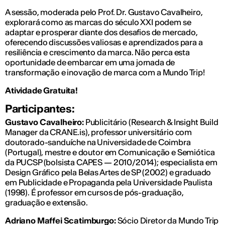
A sessão, moderada pelo Prof. Dr. Gustavo Cavalheiro,
explorará como as marcas do século XXI podem se
adaptar e prosperar diante dos desafios de mercado,
oferecendo discussões valiosas e aprendizados para a
resiliência e crescimento da marca. Não perca esta
oportunidade de embarcar em uma jornada de
transformação e inovação de marca com a Mundo Trip!
Atividade Gratuita!
Participantes:
Gustavo Cavalheiro:
Publicitário (Research & Insight Build
Manager da CRANE.is), professor universitário com
doutorado-sanduíche na Universidade de Coimbra
(Portugal), mestre e doutor em Comunicação e Semiótica
da PUCSP (bolsista CAPES — 2010/2014); especialista em
Design Gráfico pela Belas Artes de SP (2002) e graduado
em Publicidade e Propaganda pela Universidade Paulista
(1998). É professor em cursos de pós-graduação,
graduação e extensão.
Adriano Maffei Scatimburgo:
Sócio Diretor da Mundo Trip