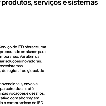
produtos, serviços e sistemas
Serviço do IED oferece uma
, preparando os alunos para
emporâneo. Vai além da
riar soluções inovadoras,
ecossistemas,
, do regional ao global, do
convencionais; envolve
arceiros locais até
intas vocações e desafios.
icativo com abordagem
indo o compromisso do IED