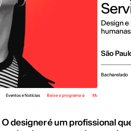
Serv
Design e
humanas
São Paul
Bacharelado
Eventos e Notícias
Baixe o programa
Matrícula Online
O designer é um profissional qu