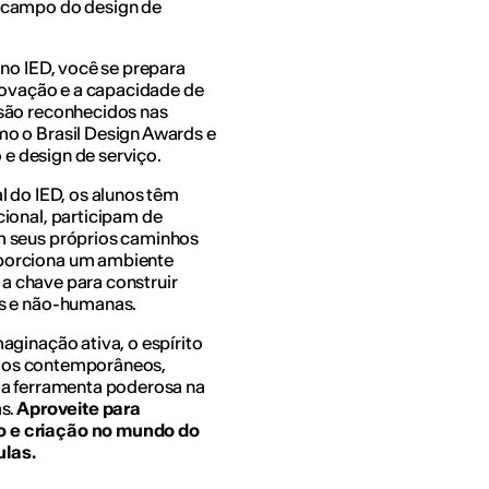
 campo do design de
 no IED, você se prepara
inovação e a capacidade de
são reconhecidos nas
o o Brasil Design Awards e
 e design de serviço.
l do IED, os alunos têm
ional, participam de
m seus próprios caminhos
porciona um ambiente
é a chave para construir
as e não-humanas.
aginação ativa, o espírito
afios contemporâneos,
ma ferramenta poderosa na
s.
Aproveite para
o e criação no mundo do
ulas.