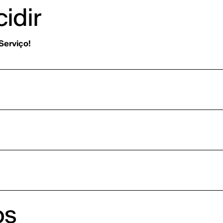
idir
Serviço!
os