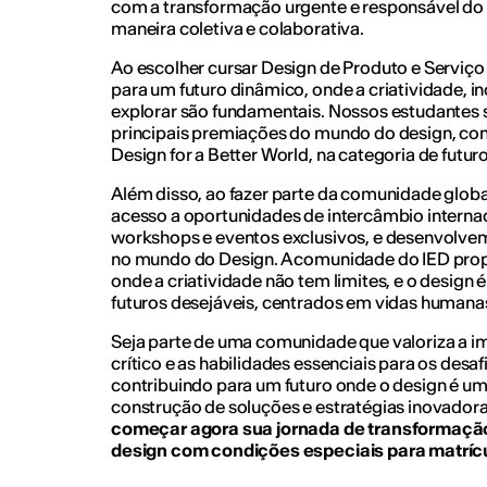
com a transformação urgente e responsável do
maneira coletiva e colaborativa.
Ao escolher cursar Design de Produto e Serviço
para um futuro dinâmico, onde a criatividade, 
explorar são fundamentais. Nossos estudantes 
principais premiações do mundo do design, com
Design for a Better World, na categoria de futuro
Além disso, ao fazer parte da comunidade globa
acesso a oportunidades de intercâmbio internac
workshops e eventos exclusivos, e desenvolve
no mundo do Design. A comunidade do IED pro
onde a criatividade não tem limites, e o design 
futuros desejáveis, centrados em vidas human
Seja parte de uma comunidade que valoriza a im
crítico e as habilidades essenciais para os des
contribuindo para um futuro onde o design é u
construção de soluções e estratégias inovadora
começar agora sua jornada de transformaçã
design com condições especiais para matríc