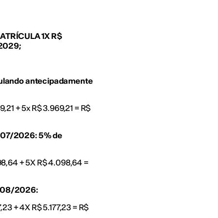
ATRÍCULA 1X R$
/2029;
iculando antecipadamente
9,21 + 5x R$ 3.969,21 = R$
7/07/2026: 5% de
98,64 + 5X R$ 4.098,64 =
9/08/2026:
7,23 + 4X R$ 5.177,23 = R$