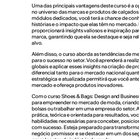
Uma das principais vantagens deste curso é a 
no universo das marcas e produtos de calçados 
módulos dedicados, você terá a chance de conh
histórias e o impacto que elas têm no mercado.
proporcionará insights valiosos e inspiração pa
marca, garantindo que ela se destaque e seja re
alvo.
Além disso, o curso aborda as tendências de m
para o sucesso no setor. Você aprenderá a reali
globais e aplicar esses insights na criação de 
diferencial tanto para o mercado nacional quant
estratégica e atualizada permitirá que você an
mercado e ofereça produtos inovadores.
Com o curso Shoes & Bags: Design and Busines
para empreender no mercado de moda, criando
bolsas ou trabalhar em uma empresa do setor.
prática, teórica e orientada para resultados, v
habilidades necessárias para conceber, posici
com sucesso. Esteja preparado para transform
negócio promissor e se destacar em um dos s