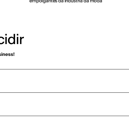
empolgantes da indústria da moda
idir
siness!