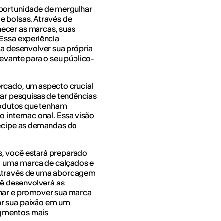
oportunidade de mergulhar
e bolsas. Através de
ecer as marcas, suas
 Essa experiência
ra desenvolver sua própria
levante para o seu público-
ercado, um aspecto crucial
zar pesquisas de tendências
produtos que tenham
o internacional. Essa visão
tecipe as demandas do
s, você estará preparado
 uma marca de calçados e
 Através de uma abordagem
ocê desenvolverá as
onar e promover sua marca
ar sua paixão em um
egmentos mais