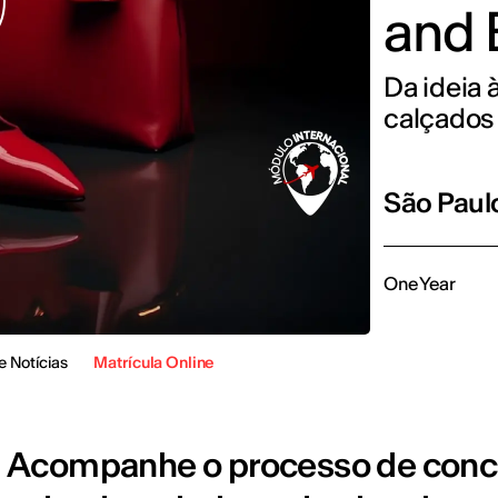
and 
Da ideia 
calçados
São Paul
One Year
e Notícias
Matrícula Online
Acompanhe o processo de conc