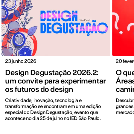
23 junho 2026
20 fever
Design Degustação 2026.2:
O que
um convite para experimentar
Áreas
os futuros do design
cami
Criatividade, inovação, tecnologia e
Descubr
transformação se encontram em uma edição
grandes 
especial do Design Degustação, evento que
mercado
acontece no dia 25 de julho no IED São Paulo.