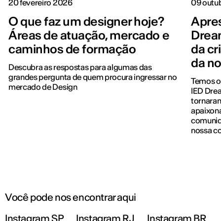
20 fevereiro 2026
09 outu
O que faz um designer hoje?
Apre
Áreas de atuação, mercado e
Drea
caminhos de formação
da cr
da n
Descubra as respostas para algumas das
grandes pergunta de quem procura ingressar no
Temos o 
mercado de Design
IED Dre
tornaram
apaixona
comunid
nossa co
Você pode nos encontrar aqui
Instagram SP
Instagram RJ
Instagram BR