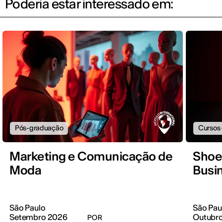
Poderia estar interessado em:
Pós-graduação
Cursos
Marketing e Comunicação de
Shoe
Moda
Busi
São Paulo
São Pau
Setembro 2026
Outubr
POR