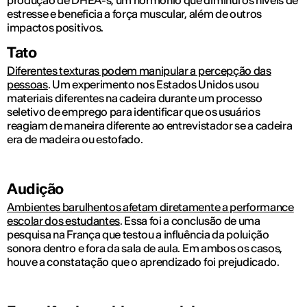
produção de DHEA-s, um hormônio que diminui os níveis de
estresse e beneficia a força muscular, além de outros
impactos positivos.
Tato
Diferentes texturas podem manipular a percepção das
pessoas
. Um experimento nos Estados Unidos usou
materiais diferentes na cadeira durante um processo
seletivo de emprego para identificar que os usuários
reagiam de maneira diferente ao entrevistador se a cadeira
era de madeira ou estofado.
Audição
Ambientes barulhentos afetam diretamente a performance
escolar dos estudantes
. Essa foi a conclusão de uma
pesquisa na França que testou a influência da poluição
sonora dentro e fora da sala de aula. Em ambos os casos,
houve a constatação que o aprendizado foi prejudicado.