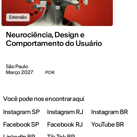
Extensão
Neurociência, Design e
Comportamento do Usuário
São Paulo
Março 2027
POR
Você pode nos encontrar aqui
Instagram SP
Instagram RJ
Instagram BR
Facebook SP
Facebook RJ
YouTube BR
LinkedIn BR
Tik Tok BR