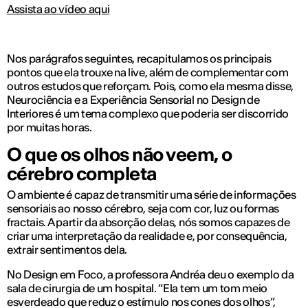
Assista ao vídeo aqui
Nos parágrafos seguintes, recapitulamos os principais
pontos que ela trouxe na live, além de complementar com
outros estudos que reforçam. Pois, como ela mesma disse,
Neurociência e a Experiência Sensorial no Design de
Interiores é um tema complexo que poderia ser discorrido
por muitas horas.
O que os olhos não veem, o
cérebro completa
O ambiente é capaz de transmitir uma série de informações
sensoriais ao nosso cérebro, seja com cor, luz ou formas
fractais. A partir da absorção delas, nós somos capazes de
criar uma interpretação da realidade e, por consequência,
extrair sentimentos dela.
No Design em Foco, a professora Andréa deu o exemplo da
sala de cirurgia de um hospital. “Ela tem um tom meio
esverdeado que reduz o estímulo nos cones dos olhos”,