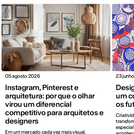
05 agosto 2026
23 junh
Instagram, Pinterest e
Desi
arquitetura: por que o olhar
um co
virou um diferencial
os fu
competitivo para arquitetos e
Criativi
designers
transfo
especial
Em um mercado cada vez mais visual,
acontece