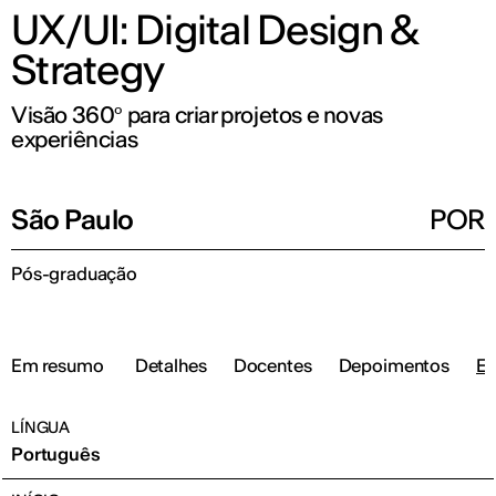
UX/UI: Digital Design &
Strategy
Visão 360º para criar projetos e novas
experiências
São Paulo
POR
Pós-graduação
Em resumo
Detalhes
Docentes
Depoimentos
Ev
LÍNGUA
Português