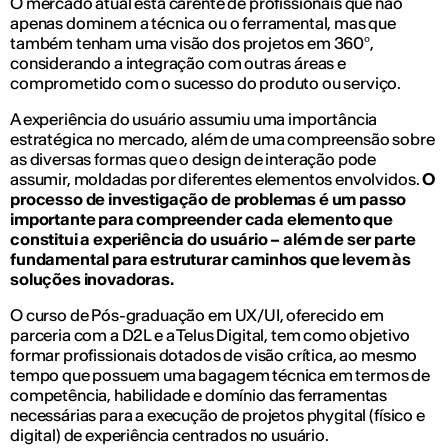
O mercado atual está carente de profissionais que não
apenas dominem a técnica ou o ferramental, mas que
também tenham uma visão dos projetos em 360º,
considerando a integração com outras áreas e
comprometido com o sucesso do produto ou serviço.
A experiência do usuário assumiu uma importância
estratégica no mercado, além de uma compreensão sobre
as diversas formas que o design de interação pode
assumir, moldadas por diferentes elementos envolvidos.
O
processo de investigação de problemas é um passo
importante para compreender cada elemento que
constitui a experiência do usuário – além de ser parte
fundamental para estruturar caminhos que levem às
soluções inovadoras.
O curso de Pós-graduação em UX/UI, oferecido em
parceria com a D2L e a Telus Digital, tem como objetivo
formar profissionais dotados de visão crítica, ao mesmo
tempo que possuem uma bagagem técnica em termos de
competência, habilidade e domínio das ferramentas
necessárias para a execução de projetos phygital (físico e
digital) de experiência centrados no usuário.