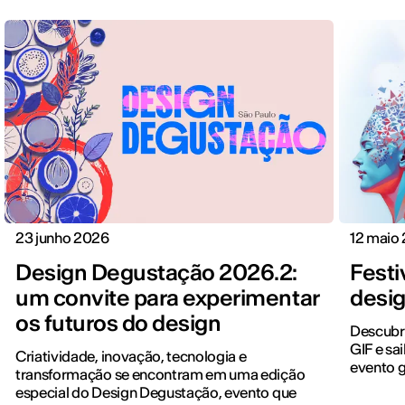
23 junho 2026
12 maio
Design Degustação 2026.2:
Festi
um convite para experimentar
desi
os futuros do design
Descubra
GIF e sa
Criatividade, inovação, tecnologia e
evento g
transformação se encontram em uma edição
especial do Design Degustação, evento que