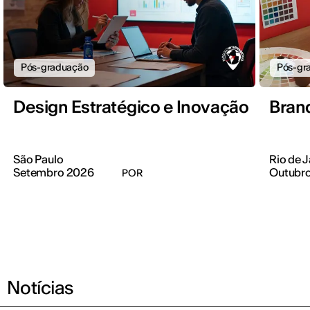
Pós-graduação
Pós-gr
Design Estratégico e Inovação
Bran
São Paulo
Rio de J
Setembro 2026
Outubr
POR
Notícias