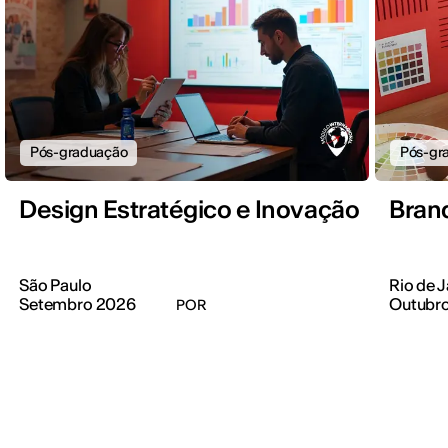
Pós-graduação
Pós-gr
Design Estratégico e Inovação
Bran
São Paulo
Rio de J
Setembro 2026
Outubr
POR