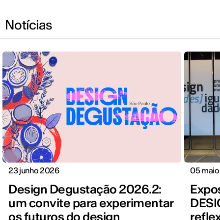
Notícias
23 junho 2026
05 maio
Design Degustação 2026.2:
Expo
um convite para experimentar
DESI
os futuros do design
refle