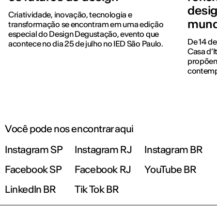
desig
Criatividade, inovação, tecnologia e
mund
transformação se encontram em uma edição
especial do Design Degustação, evento que
De 14 de
acontece no dia 25 de julho no IED São Paulo.
Casa d’I
propõem
contemp
Você pode nos encontrar aqui
Instagram SP
Instagram RJ
Instagram BR
Facebook SP
Facebook RJ
YouTube BR
LinkedIn BR
Tik Tok BR