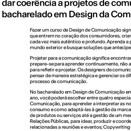
dar coerência a projetos de co
bacharelado em Design da Com
Fazer um curso de Design de Comunicação signifi
que entrem no coração dos consumidores, cria
cada vez mais autêntico e profundo. Aprenda a
mundo exterior e busque soluções que antecip
Projetar para a comunicação significa encontra
prepare-se para aprender continuamente, não a
para refletir e projetar. Os designers de comuni
pensar de maneira estratégica e gerenciar os d
processo de comunicação.
No bacharelado em Design de Comunicação em
ano, você poderá escolher entre quatro especia
Comunicação, para aprender a interpretar as n
consumo e como adaptá-las à gestão da marca
de produtos ou serviços até a gestão de um med
Relações Públicas, para idear, produzir e coord
relacionadas a reuniões e eventos; Copywriting