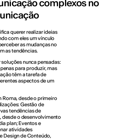
municação complexos no
unicação
ca querer realizar ideias
ndo com eles um vínculo
 perceber as mudanças no
em as tendências.
r soluções nunca pensadas:
penas para produzir, mas
cação têm a tarefa de
iferentes aspectos de um
 Roma, desde o primeiro
lizações: Gestão de
ovas tendências de
, desde o desenvolvimento
ia plan; Eventos e
enar atividades
 e Design de Conteúdo,