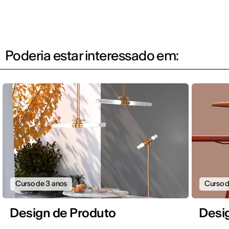
Poderia estar interessado em:
Curso de 3 anos
Curso d
Design de Produto
Desi