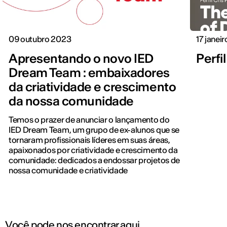
09 outubro 2023
17 janei
Apresentando o novo IED
Perfil
Dream Team : embaixadores
da criatividade e crescimento
da nossa comunidade
Temos o prazer de anunciar o lançamento do
IED Dream Team, um grupo de ex-alunos que se
tornaram profissionais líderes em suas áreas,
apaixonados por criatividade e crescimento da
comunidade: dedicados a endossar projetos de
nossa comunidade e criatividade
Você pode nos encontrar aqui