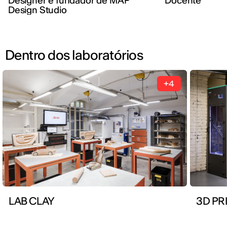
Designer e fundador de MAP
Docente
Design Studio
Dentro dos laboratórios
+4
LAB CLAY
3D PR