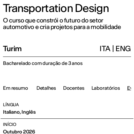
Transportation Design
O curso que constrói o futuro do setor
automotivo e cria projetos para a mobilidade
Turim
ITA
|
ENG
Bacharelado com duração de 3 anos
Em resumo
Detalhes
Docentes
Laboratórios
Eve
LÍNGUA
Italiano, Inglês
INÍCIO
Outubro 2026