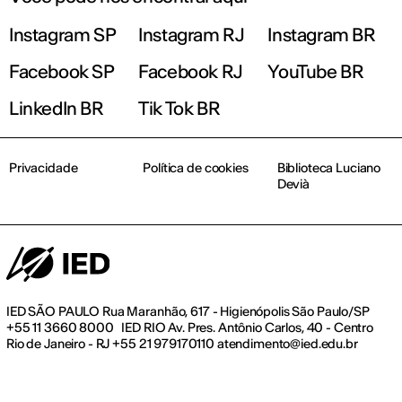
Instagram SP
Instagram RJ
Instagram BR
Facebook SP
Facebook RJ
YouTube BR
LinkedIn BR
Tik Tok BR
Privacidade
Política de cookies
Biblioteca Luciano
Devià
IED SÃO PAULO Rua Maranhão, 617 - Higienópolis São Paulo/SP
+55 11 3660 8000 IED RIO Av. Pres. Antônio Carlos, 40 - Centro
Rio de Janeiro - RJ +55 21 979170110 atendimento@ied.edu.br