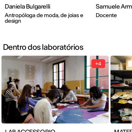
Daniela Bulgarelli
Samuele Arm
Antropóloga de moda, de joias e
Docente
design
Dentro dos laboratórios
+4
LAB ACCESSORIO
MATE