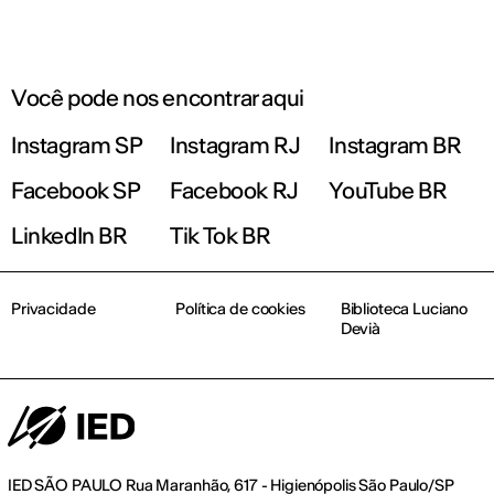
Você pode nos encontrar aqui
Instagram SP
Instagram RJ
Instagram BR
Facebook SP
Facebook RJ
YouTube BR
LinkedIn BR
Tik Tok BR
Privacidade
Política de cookies
Biblioteca Luciano
Devià
IED SÃO PAULO Rua Maranhão, 617 - Higienópolis São Paulo/SP