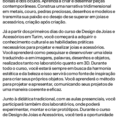
bolsas e dos óculos. Aprenda a criar e desenhar peças
contemporâneas. Construa uma narrativa tridimensional
em metais, couro, pedras preciosas, desenhos e modelos e
transmita sua paixão e o desejo de se superar em joias e
acessórios, criação após criação.
Já a partir dos primeiros dias do curso de Design de Joias e
Acessórios em Turim, você começará a adquirir o
conhecimento cultural e as habilidades práticas
necessários para projetar e realizar joias e acessórios.
Você aprenderá como pesquisar e desenvolver uma ideia
traduzindo-a em imagens, palavras, desenhos e objetos,
realizados tanto no laboratório quanto em 3D. Durante
todo o curso, você estará sempre em busca da harmonia
estética e da beleza e isso servirá como fonte de inspiração
para criar seus próprios objetos. Você aprenderá o método
para projetar e apresentar, comunicando seus projetos de
uma maneira coerente e eficaz.
Junto à didática tradicional, com as aulas presenciais, você
participará também dos laboratórios, onde poderá
experimentar, montar e criar protótipos. Durante o curso
de Design de Joias e Acessórios, você terá a oportunidade