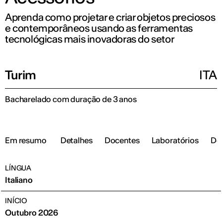
Aprenda como projetar e criar objetos preciosos
e contemporâneos usando as ferramentas
tecnológicas mais inovadoras do setor
Turim
ITA
Bacharelado com duração de 3 anos
Em resumo
Detalhes
Docentes
Laboratórios
De
LÍNGUA
Italiano
INÍCIO
Outubro 2026