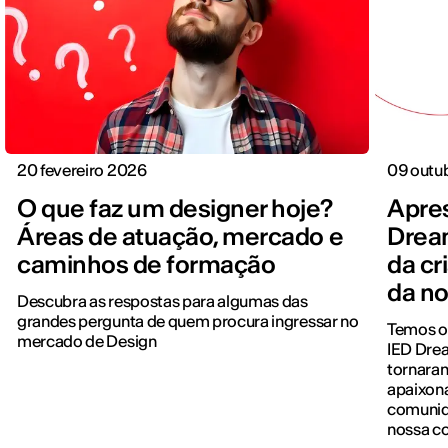
20 fevereiro 2026
09 outu
O que faz um designer hoje?
Apre
Áreas de atuação, mercado e
Drea
caminhos de formação
da cr
da n
Descubra as respostas para algumas das
grandes pergunta de quem procura ingressar no
Temos o 
mercado de Design
IED Dre
tornaram
apaixona
comunid
nossa co