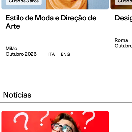
Curso de 3 anos
Curso d
Estilo de Moda e Direção de
Desi
Arte
Roma
Outubr
Milão
Outubro 2026
ITA
|
ENG
Notícias