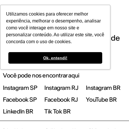
POR
Utilizamos cookies para oferecer melhor
experiência, melhorar o desempenho, analisar
como você interage em nosso site e
personalizar conteúdo. Ao utilizar este site, você
Cursos de Extensão no IED Rio de
concorda com o uso de cookies.
Janeiro
Ok, entendi!
Você pode nos encontrar aqui
Instagram SP
Instagram RJ
Instagram BR
Facebook SP
Facebook RJ
YouTube BR
LinkedIn BR
Tik Tok BR