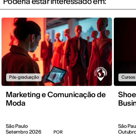
Poderia estar interessado em:
Pós-graduação
Cursos
Marketing e Comunicação de
Shoe
Moda
Busi
São Paulo
São Pau
Setembro 2026
Outubr
POR