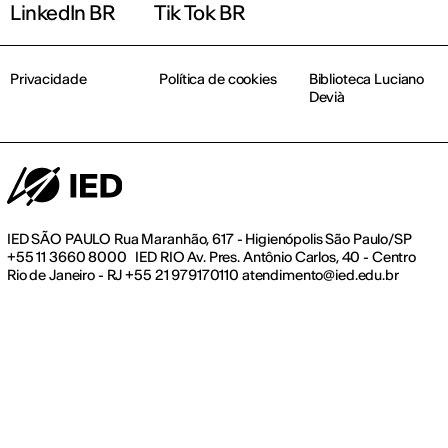
LinkedIn BR
Tik Tok BR
Privacidade
Política de cookies
Biblioteca Luciano
Devià
IED SÃO PAULO Rua Maranhão, 617 - Higienópolis São Paulo/SP
+55 11 3660 8000 IED RIO Av. Pres. Antônio Carlos, 40 - Centro
Rio de Janeiro - RJ +55 21 979170110 atendimento@ied.edu.br