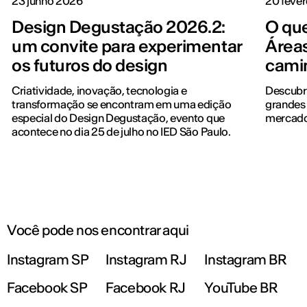
23 junho 2026
20 fever
Design Degustação 2026.2:
O que
um convite para experimentar
Áreas
os futuros do design
cami
Criatividade, inovação, tecnologia e
Descubr
transformação se encontram em uma edição
grandes 
especial do Design Degustação, evento que
mercado
acontece no dia 25 de julho no IED São Paulo.
Você pode nos encontrar aqui
Instagram SP
Instagram RJ
Instagram BR
Facebook SP
Facebook RJ
YouTube BR