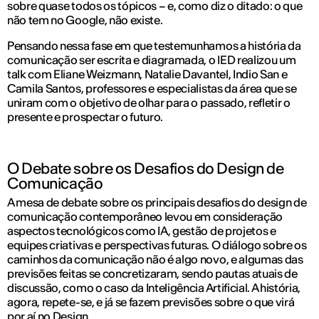
sobre quase todos os tópicos – e, como diz o ditado: o que
não tem no Google, não existe.
Pensando nessa fase em que testemunhamos a história da
comunicação ser escrita e diagramada, o IED realizou um
talk com Eliane Weizmann, Natalie Davantel, Indio San e
Camila Santos, professores e especialistas da área que se
uniram com o objetivo de olhar para o passado, refletir o
presente e prospectar o futuro.
O Debate sobre os Desafios do Design de
Comunicação
A mesa de debate sobre os principais desafios do design de
comunicação contemporâneo levou em consideração
aspectos tecnológicos como IA, gestão de projetos e
equipes criativas e perspectivas futuras. O diálogo sobre os
caminhos da comunicação não é algo novo, e algumas das
previsões feitas se concretizaram, sendo pautas atuais de
discussão, como o caso da Inteligência Artificial. A história,
agora, repete-se, e já se fazem previsões sobre o que virá
por aí no Design.