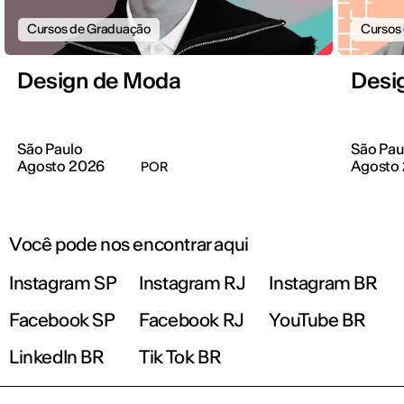
Cursos de Graduação
Cursos
Design de Moda
Desig
São Paulo
São Pau
Agosto 2026
Agosto
POR
Você pode nos encontrar aqui
Instagram SP
Instagram RJ
Instagram BR
Facebook SP
Facebook RJ
YouTube BR
LinkedIn BR
Tik Tok BR