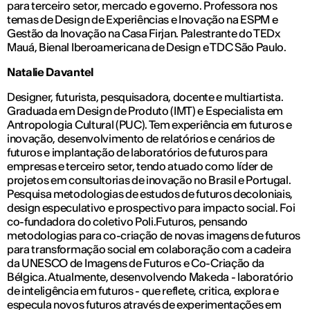
para terceiro setor, mercado e governo. Professora nos
temas de Design de Experiências e Inovação na ESPM e
Gestão da Inovação na Casa Firjan. Palestrante do TEDx
Mauá, Bienal Iberoamericana de Design e TDC São Paulo.
Natalie Davantel
Designer, futurista, pesquisadora, docente e multiartista.
Graduada em Design de Produto (IMT) e Especialista em
Antropologia Cultural (PUC). Tem experiência em futuros e
inovação, desenvolvimento de relatórios e cenários de
futuros e implantação de laboratórios de futuros para
empresas e terceiro setor, tendo atuado como líder de
projetos em consultorias de inovação no Brasil e Portugal.
Pesquisa metodologias de estudos de futuros decoloniais,
design especulativo e prospectivo para impacto social. Foi
co-fundadora do coletivo Poli.Futuros, pensando
metodologias para co-criação de novas imagens de futuros
para transformação social em colaboração com a cadeira
da UNESCO de Imagens de Futuros e Co-Criação da
Bélgica. Atualmente, desenvolvendo Makeda - laboratório
de inteligência em futuros - que reflete, critica, explora e
especula novos futuros através de experimentações em