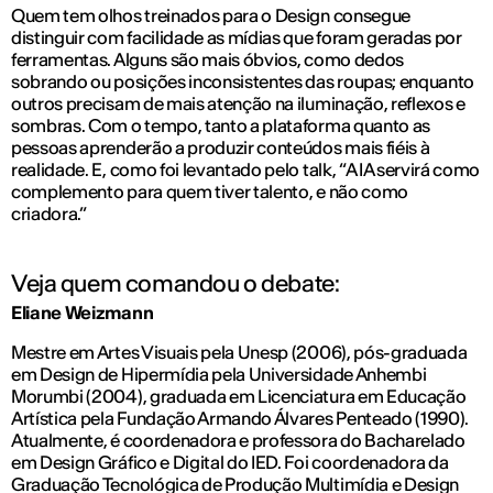
Quem tem olhos treinados para o Design consegue
distinguir com facilidade as mídias que foram geradas por
ferramentas. Alguns são mais óbvios, como dedos
sobrando ou posições inconsistentes das roupas; enquanto
outros precisam de mais atenção na iluminação, reflexos e
sombras. Com o tempo, tanto a plataforma quanto as
pessoas aprenderão a produzir conteúdos mais fiéis à
realidade. E, como foi levantado pelo talk, “A IA servirá como
complemento para quem tiver talento, e não como
criadora.”
Veja quem comandou o debate:
Eliane Weizmann
Mestre em Artes Visuais pela Unesp (2006), pós-graduada
em Design de Hipermídia pela Universidade Anhembi
Morumbi (2004), graduada em Licenciatura em Educação
Artística pela Fundação Armando Álvares Penteado (1990).
Atualmente, é coordenadora e professora do Bacharelado
em Design Gráfico e Digital do IED. Foi coordenadora da
Graduação Tecnológica de Produção Multimídia e Design