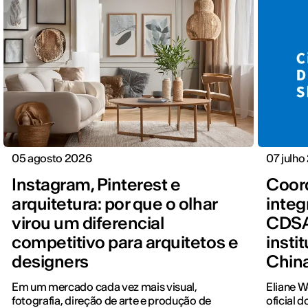
05 agosto 2026
07 julho
Instagram, Pinterest e
Coord
arquitetura: por que o olhar
integ
virou um diferencial
CDSA
competitivo para arquitetos e
insti
designers
Chin
Em um mercado cada vez mais visual,
Eliane 
fotografia, direção de arte e produção de
oficial 