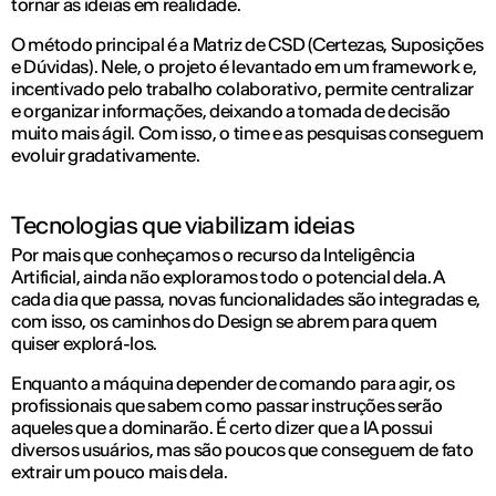
tornar as ideias em realidade.
O método principal é a Matriz de CSD (Certezas, Suposições
e Dúvidas). Nele, o projeto é levantado em um framework e,
incentivado pelo trabalho colaborativo, permite centralizar
e organizar informações, deixando a tomada de decisão
muito mais ágil. Com isso, o time e as pesquisas conseguem
evoluir gradativamente.
Tecnologias que viabilizam ideias
Por mais que conheçamos o recurso da Inteligência
Artificial, ainda não exploramos todo o potencial dela. A
cada dia que passa, novas funcionalidades são integradas e,
com isso, os caminhos do Design se abrem para quem
quiser explorá-los.
Enquanto a máquina depender de comando para agir, os
profissionais que sabem como passar instruções serão
aqueles que a dominarão. É certo dizer que a IA possui
diversos usuários, mas são poucos que conseguem de fato
extrair um pouco mais dela.