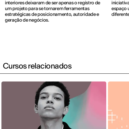
interiores deixaram de ser apenas o registro de
iniciati
um projeto para se tornarem ferramentas
espaço u
estratégicas de posicionamento, autoridade e
diferent
geração de negócios.
Cursos relacionados