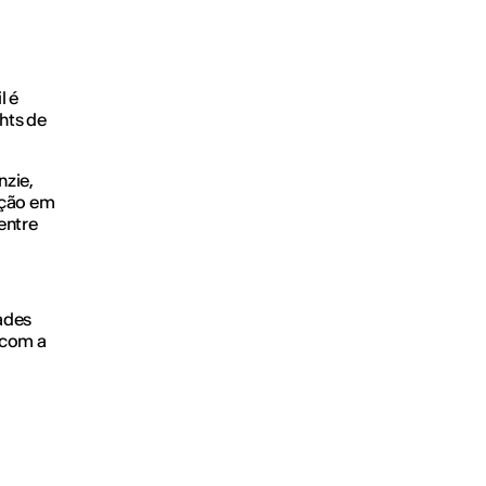
l é
hts de
nzie,
ação em
entre
ades
 com a