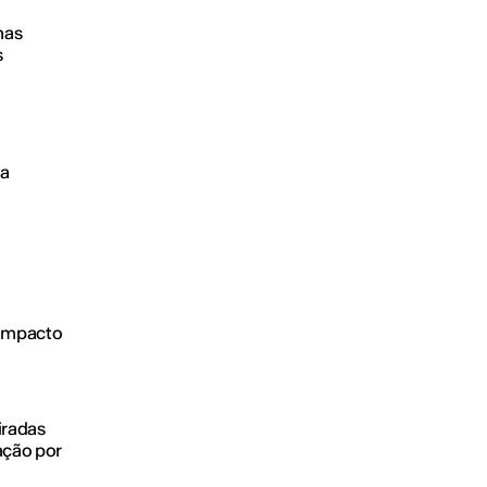
mas
s
 a
e impacto
iradas
cação por