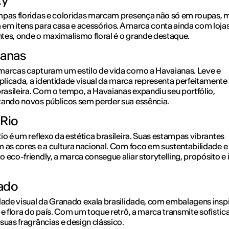
ty
mpas floridas e coloridas marcam presença não só em roupas, 
m itens para casa e acessórios. A marca conta ainda com loja
es, onde o maximalismo floral é o grande destaque.
ianas
marcas capturam um estilo de vida como a Havaianas. Leve e
icada, a identidade visual da marca representa perfeitamente
brasileira. Com o tempo, a Havaianas expandiu seu portfólio,
ando novos públicos sem perder sua essência.
Rio
io é um reflexo da estética brasileira. Suas estampas vibrantes
 as cores e a cultura nacional. Com foco em sustentabilidade e
 eco-friendly, a marca consegue aliar storytelling, propósito 
ado
dade visual da Granado exala brasilidade, com embalagens insp
 e flora do país. Com um toque retrô, a marca transmite sofisti
suas fragrâncias e design clássico.