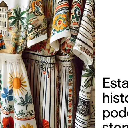
Est
hist
pode
stor