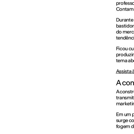
professo
Contam H
Durante 
bastidor
do merca
tendênci
Ficou cu
produzi
tema ab
Assista 
A con
A constr
transmi
marketin
Em um pr
surge co
fogem d