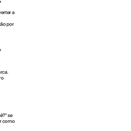
"
erter a
zão por
?
rca.
ro
ê?" se
ar como