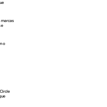
que
s marcas
 e
m o
Circle
que