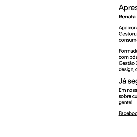
Apres
Renata 
Apaixon
Gestora 
consumo
Formada 
com pós
Gestão C
design, 
Já se
Em noss
sobre cu
gente!
Facebo