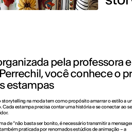
organizada pela professora e
Perrechil, você conhece o p
das estampas
 storytelling na moda tem como propósito amarrar o estilo a u
. Cada estampa precisa contar uma história e se conectar ao s
dor.
a de “não basta ser bonito, é necessário transmitir a mensage
a também praticada por renomados estúdios de animação – a