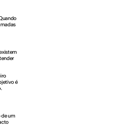
. Quando
camadas
 existem
ntender
iro
jetivo é
.
o de um
acto