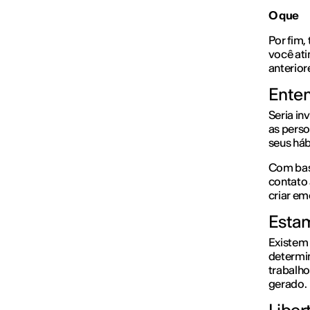
O que
Por fim,
você ati
anterior
Ente
Seria in
as perso
seus há
Com base
contato 
criar e
Esta
Existem 
determin
trabalh
gerado.