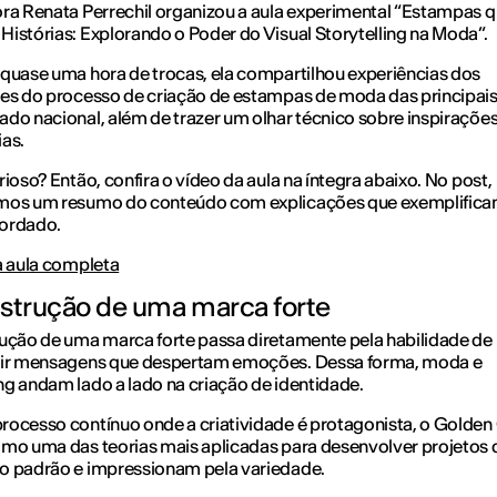
ra Renata Perrechil organizou a aula experimental “Estampas 
istórias: Explorando o Poder do Visual Storytelling na Moda”.
quase uma hora de trocas, ela compartilhou experiências dos
es do processo de criação de estampas de moda das principai
do nacional, além de trazer um olhar técnico sobre inspirações
as.
rioso? Então, confira o vídeo da aula na íntegra abaixo. No post,
mos um resumo do conteúdo com explicações que exemplifica
ordado.
à aula completa
strução de uma marca forte
ução de uma marca forte passa diretamente pela habilidade de
tir mensagens que despertam emoções. Dessa forma, moda e
g andam lado a lado na criação de identidade.
ocesso contínuo onde a criatividade é protagonista, o Golden 
mo uma das teorias mais aplicadas para desenvolver projetos 
o padrão e impressionam pela variedade.