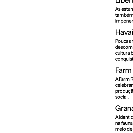
Liber
As esta
também e
imponent
Hava
Poucas 
descompl
cultura 
conquist
Farm 
A Farm R
celebram
produção
social.
Gran
A identi
na fauna
meio de 