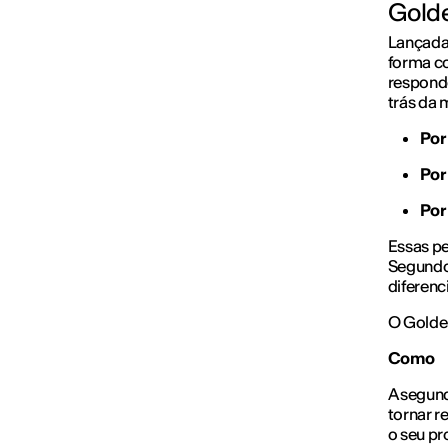
Golde
Lançada 
forma c
responde
trás da 
Por
Por
Por
Essas pe
Segundo 
diferenc
O Golden
Como
A segund
tornar 
o seu pr