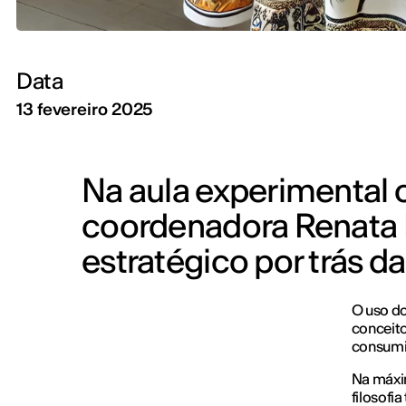
Data
13 fevereiro 2025
Na aula experimental 
coordenadora Renata 
estratégico por trás 
O uso do
conceito
consumi
Na máxim
filosofi