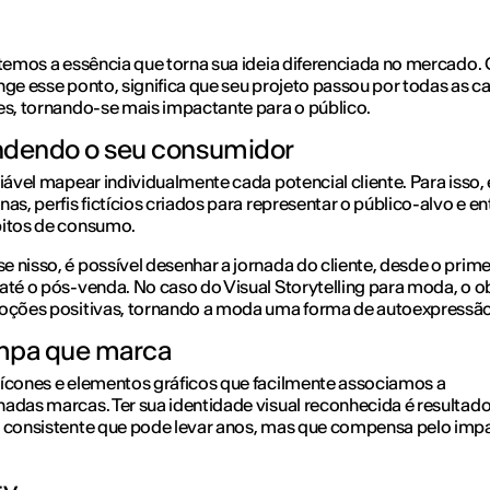
 temos a essência que torna sua ideia diferenciada no mercado
nge esse ponto, significa que seu projeto passou por todas as 
es, tornando-se mais impactante para o público.
ndendo o seu consumidor
viável mapear individualmente cada potencial cliente. Para isso,
nas, perfis fictícios criados para representar o público-alvo e e
bitos de consumo.
 nisso, é possível desenhar a jornada do cliente, desde o prime
até o pós-venda. No caso do Visual Storytelling para moda, o ob
moções positivas, tornando a moda uma forma de autoexpressão
mpa que marca
ícones e elementos gráficos que facilmente associamos a
adas marcas. Ter sua identidade visual reconhecida é resultad
o consistente que pode levar anos, mas que compensa pelo imp