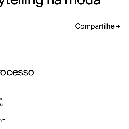
Compartilhe
rocesso
m
eu
m” –