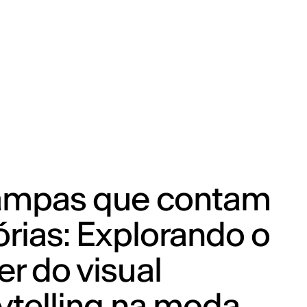
ampas que contam
órias: Explorando o
r do visual
ytelling na moda