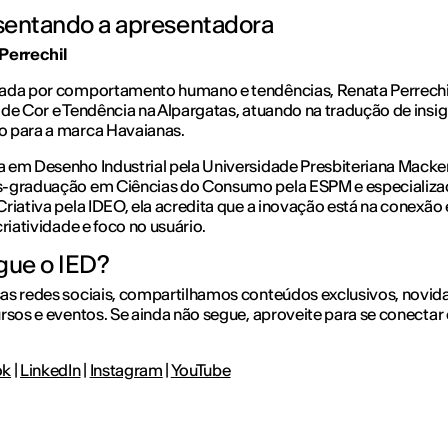
entando a apresentadora
Perrechil
ada por comportamento humano e tendências, Renata Perrechi
de Cor e Tendência na Alpargatas, atuando na tradução de insig
 para a marca Havaianas.
em Desenho Industrial pela Universidade Presbiteriana Macke
-graduação em Ciências do Consumo pela ESPM e especializ
riativa pela IDEO, ela acredita que a inovação está na conexão 
criatividade e foco no usuário.
gue o IED?
as redes sociais, compartilhamos conteúdos exclusivos, novid
rsos e eventos. Se ainda não segue, aproveite para se conectar
ok
|
LinkedIn
|
Instagram
|
YouTube