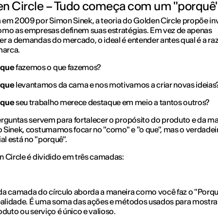
n Circle – Tudo começa com um "porquê
em 2009 por Simon Sinek, a teoria do Golden Circle propõe inv
omo as empresas definem suas estratégias. Em vez de apenas
r a demandas do mercado, o ideal é entender antes qual é a ra
marca.
 que
fazemos o que fazemos?
 que
levantamos da cama e nos motivamos a criar novas ideias
 que
seu trabalho merece destaque em meio a tantos outros?
rguntas servem para fortalecer o propósito do produto e da ma
Sinek, costumamos focar no "como" e "o que", mas o verdadei
ial está no "porquê".
 Circle é dividido em três camadas:
a camada do círculo aborda a maneira como você faz o "Porqu
realidade. É uma soma das ações e métodos usados para mostr
oduto ou serviço é único e valioso.