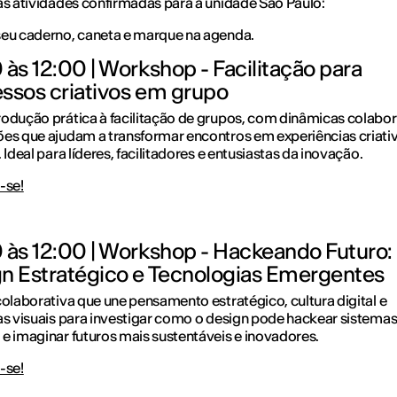
as atividades confirmadas para a unidade São Paulo:
eu caderno, caneta e marque na agenda.
 às 12:00 | Workshop - Facilitação para
ssos criativos em grupo
odução prática à facilitação de grupos, com dinâmicas colabor
es que ajudam a transformar encontros em experiências criativ
 Ideal para líderes, facilitadores e entusiastas da inovação.
-se!
 às 12:00 | Workshop - Hackeando Futuro:
n Estratégico e Tecnologias Emergentes
colaborativa que une pensamento estratégico, cultura digital e
as visuais para investigar como o design pode hackear sistemas
e imaginar futuros mais sustentáveis e inovadores.
-se!