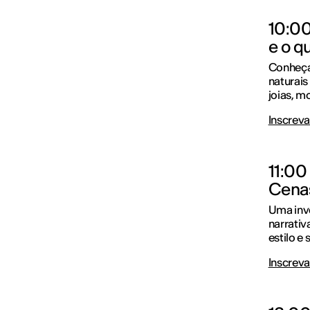
10:00
e o q
Conheça
naturais
joias, m
Inscreva
11:00
Cena
Uma inv
narrativ
estilo e 
Inscreva