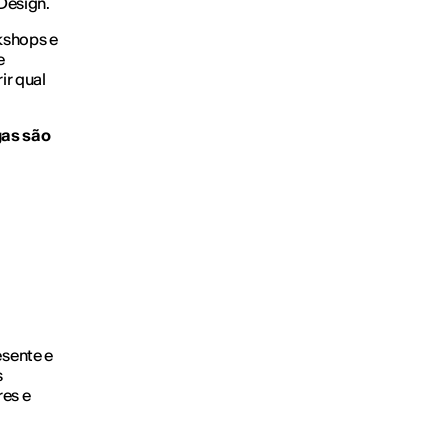
Design.
kshops e
e
ir qual
gas são
sente e
s
res e