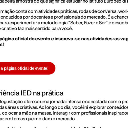
adeira amostra do que significa estudar no Istituto Europeo di 
mação conta com atividades práticas, rodas de conversa, wor
conduzidos por docentes e profissionais do mercado. É a chanc
 para experimentar a metodologia "Saber, Fazer e Ser" e descobr
criativo faz mais sentido para você.
 página oficial do evento e inscreva-se nas atividades: as va
s!
 a página oficial do evento!
iência IED na prática
Degustação oferece uma jornada intensa e conectada com o pre
 das áreas criativas. Ao longo do dia, você irá explorar conteúdo
, colocar a mão na massa, interagir com profissionais inspirado
ar em temas que moldam o mercado.