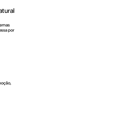
atural
gemas
essa por
moção,