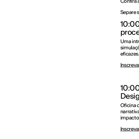
Confira 
Separe s
10:00
proce
Uma intr
simulaçõ
eficazes.
Inscreva
10:00
Desig
Oficina 
narrativ
impacto 
Inscreva