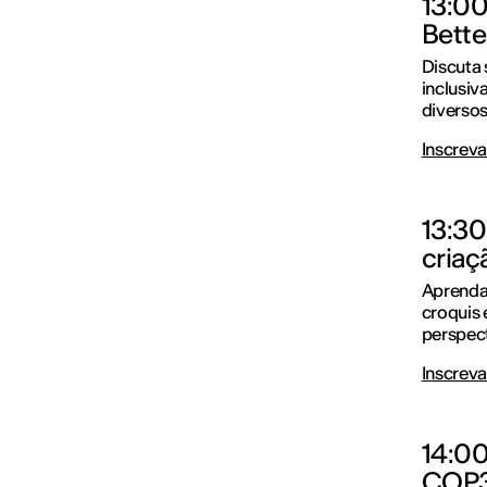
13:00
Bette
Discuta 
inclusiv
diversos
Inscreva
13:30
criaç
Aprenda
croquis 
perspect
Inscreva
14:00
COP30