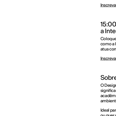
Inscreva
15:00
a Inte
Coloque
como a I
atua com
Inscreva
Sobre
O Desig
signific
acadêmic
ambient
Ideal pa
ou quer