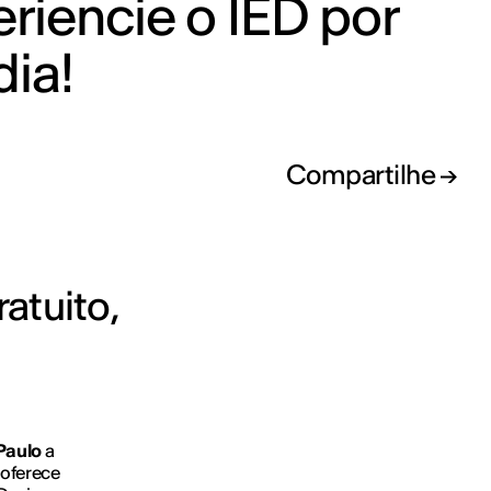
riencie o IED por
ia!
Compartilhe
atuito,
Paulo
a
 oferece