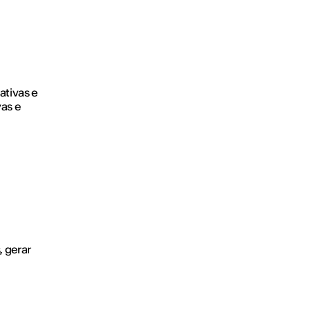
ativas e
as e
, gerar