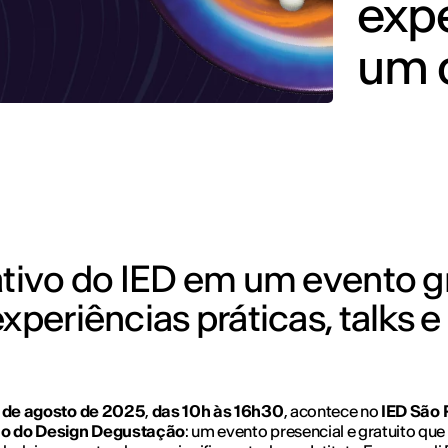
expe
um d
ativo do IED em um evento gr
xperiências práticas, talks e
 de agosto de 2025
,
das 10h às 16h30
, acontece no
IED São 
ão do Design Degustação
: um evento presencial e gratuito que