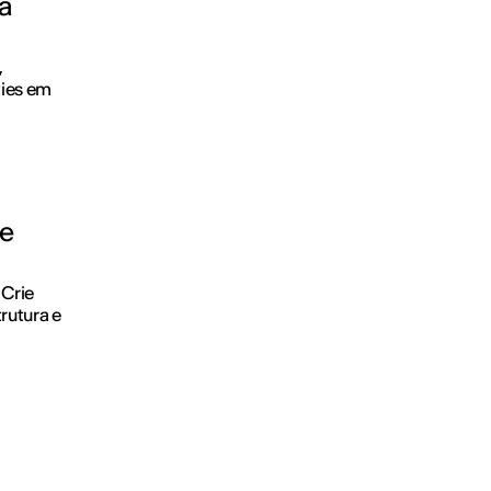
a
,
ties em
 e
 Crie
rutura e