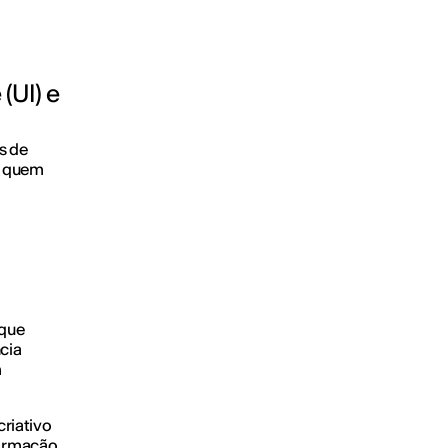
(UI) e
s de
ra quem
 que
ncia
m
criativo
formação