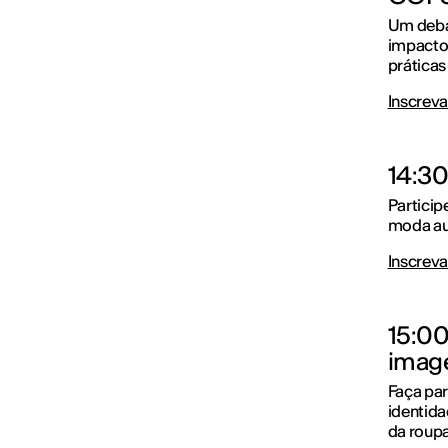
Um debat
impacto
práticas
Inscreva
14:30
Particip
moda aut
Inscreva
15:00 
image
Faça pa
identida
da roupa