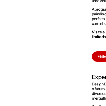
uma verd
A progra
painéis 
perfeita
caminho 
Visite a
limitada
Visite
Exper
Design 
o futuro
diversos
mergulh