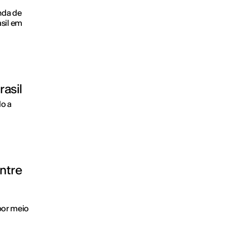
nda de
sil em
rasil
do a
entre
,
por meio