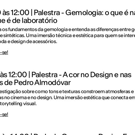
 às 12:00 | Palestra - Gemologia: o que é n
ue é de laboratório
 os fundamentos da gemologia e entenda as diferenças entre 
 e sintéticas. Uma imersão técnica e estética para quem se inter
oda e design de acessórios.
-se!
 às 12:00 | Palestra - A cor no Design e nas
s de Pedro Almodóvar
estigação sobre como tons e texturas constroem atmosferas e
as no cinema e no design. Uma imersão estética que conecta e
storytelling visual.
-se!