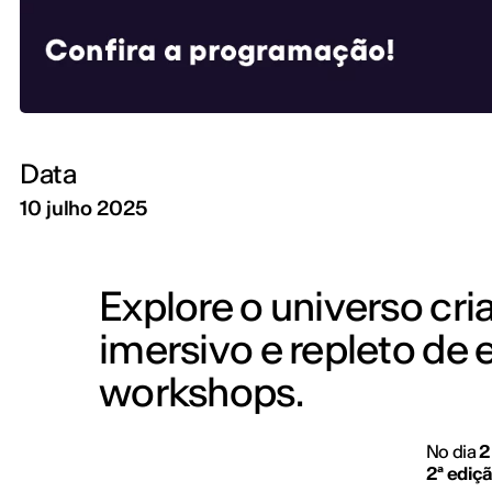
Data
10 julho 2025
Explore o universo cri
imersivo e repleto de e
workshops.
No dia
2
2ª ediç