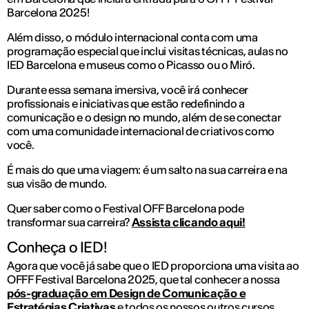
Barcelona 2025!
Além disso, o módulo internacional conta com uma
programação especial que inclui visitas técnicas, aulas no
IED Barcelona e museus como o Picasso ou o Miró.
Durante essa semana imersiva, você irá conhecer
profissionais e iniciativas que estão redefinindo a
comunicação e o design no mundo, além de se conectar
com uma comunidade internacional de criativos como
você.
É mais do que uma viagem: é um salto na sua carreira e na
sua visão de mundo.
Quer saber como o Festival OFF Barcelona pode
transformar sua carreira?
Assista clicando aqui!
Conheça o IED!
Agora que você já sabe que o IED proporciona uma visita ao
OFFF Festival Barcelona 2025, que tal conhecer a nossa
pós-graduação em Design de Comunicação e
Estratégias Criativas
e todos os nossos outros cursos