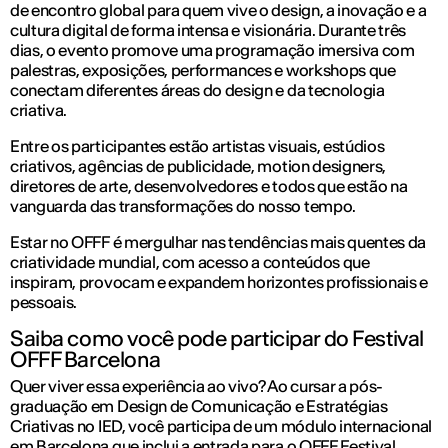
de encontro global para quem vive o design, a inovação e a
cultura digital de forma intensa e visionária. Durante três
dias, o evento promove uma programação imersiva com
palestras, exposições, performances e workshops que
conectam diferentes áreas do design e da tecnologia
criativa.
Entre os participantes estão artistas visuais, estúdios
criativos, agências de publicidade, motion designers,
diretores de arte, desenvolvedores e todos que estão na
vanguarda das transformações do nosso tempo.
Estar no OFFF é mergulhar nas tendências mais quentes da
criatividade mundial, com acesso a conteúdos que
inspiram, provocam e expandem horizontes profissionais e
pessoais.
Saiba como você pode participar do Festival
OFFF Barcelona
Quer viver essa experiência ao vivo? Ao cursar a pós-
graduação em Design de Comunicação e Estratégias
Criativas no IED, você participa de um módulo internacional
em Barcelona que inclui a entrada para o OFFF Festival