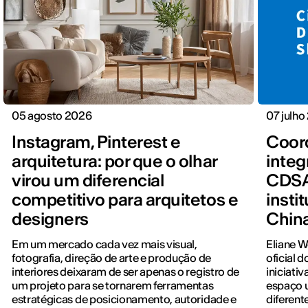
05 agosto 2026
07 julho
Instagram, Pinterest e
Coord
arquitetura: por que o olhar
integ
virou um diferencial
CDSA
competitivo para arquitetos e
insti
designers
Chin
Em um mercado cada vez mais visual,
Eliane 
fotografia, direção de arte e produção de
oficial 
interiores deixaram de ser apenas o registro de
iniciati
um projeto para se tornarem ferramentas
espaço u
estratégicas de posicionamento, autoridade e
diferent