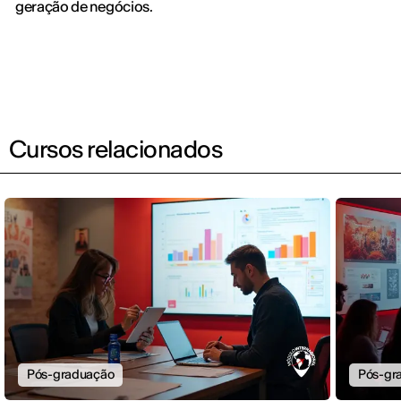
geração de negócios.
Cursos relacionados
Pós-graduação
Pós-gr