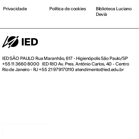
Privacidade
Política de cookies
Biblioteca Luciano
Devià
IED SÃO PAULO Rua Maranhão, 617 - Higienópolis São Paulo/SP
+55 11 3660 8000 IED RIO Av. Pres. Antônio Carlos, 40 - Centro
Rio de Janeiro - RJ +55 21 979170110 atendimento@ied.edu.br
Aviso na coleta