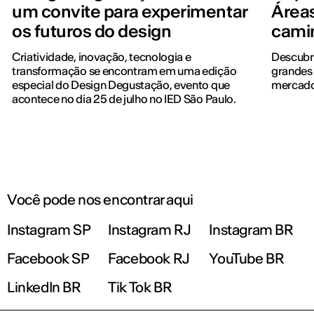
um convite para experimentar
Áreas
os futuros do design
cami
Criatividade, inovação, tecnologia e
Descubr
transformação se encontram em uma edição
grandes 
especial do Design Degustação, evento que
mercado
acontece no dia 25 de julho no IED São Paulo.
Você pode nos encontrar aqui
Instagram SP
Instagram RJ
Instagram BR
Facebook SP
Facebook RJ
YouTube BR
LinkedIn BR
Tik Tok BR