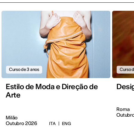
Curso de 3 anos
Curso d
Estilo de Moda e Direção de
Desi
Arte
Roma
Outubr
Milão
Outubro 2026
ITA
|
ENG