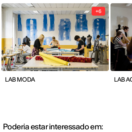
+6
LAB MODA
LAB A
Poderia estar interessado em: