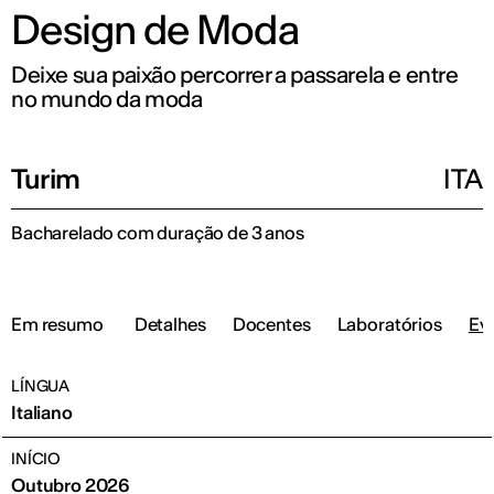
Design de Moda
Deixe sua paixão percorrer a passarela e entre
no mundo da moda
Turim
ITA
Bacharelado com duração de 3 anos
Em resumo
Detalhes
Docentes
Laboratórios
Eve
LÍNGUA
Italiano
INÍCIO
Outubro 2026