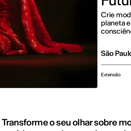
Futu
Crie mod
planeta e
consciên
São Paul
Extensão
Transforme o seu olhar sobre mo