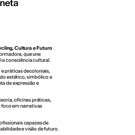
aneta
ling, Cultura e Futuro
formadora, que une
e consciência cultural.
e práticas decoloniais,
do estético, simbólico e
nta de expressão e
oria, oficinas práticas,
m foco em narrativas
ofissionais capazes de
bilidade e visão de futuro.