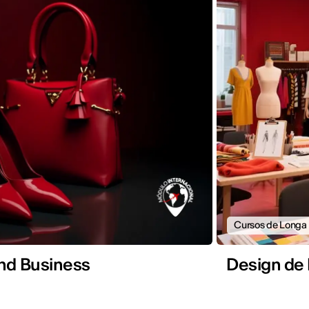
Cursos de Longa
nd Business
Design de