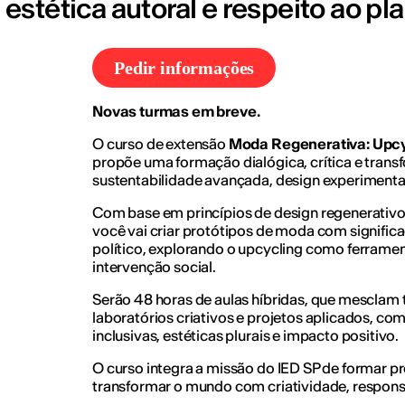
estética autoral e respeito ao pl
Pedir informações
Novas turmas em breve.
O curso de extensão
Moda Regenerativa: Upcyc
propõe uma formação dialógica, crítica e trans
sustentabilidade avançada, design experimental 
Com base em princípios de design regenerativo 
você vai criar protótipos de moda com significa
político, explorando o upcycling como ferrame
intervenção social.
Serão 48 horas de aulas híbridas, que mesclam te
laboratórios criativos e projetos aplicados, co
inclusivas, estéticas plurais e impacto positivo.
O curso integra a missão do IED SP de formar pr
transformar o mundo com criatividade, responsa