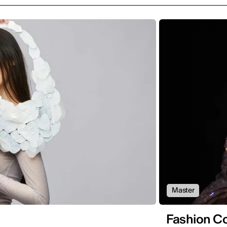
Master
Fashion C