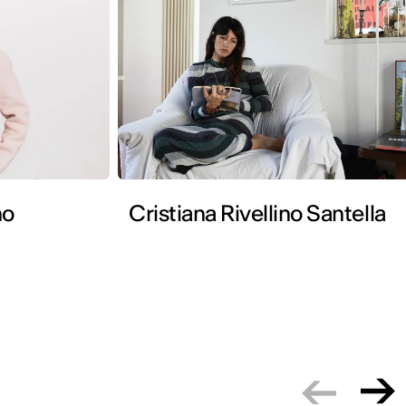
no
Cristiana Rivellino Santella