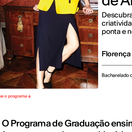
de A
Descubra
criativid
ponta e n
Florença
Bacharelado 
xe o programa
O Programa de Graduação ensinar