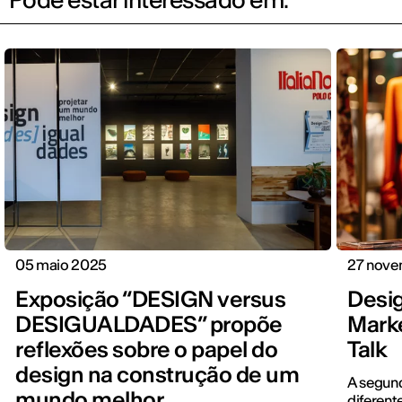
05 maio 2025
27 nov
Exposição “DESIGN versus
Desig
DESIGUALDADES” propõe
Marke
reflexões sobre o papel do
Talk
design na construção de um
A segund
mundo melhor
diferent