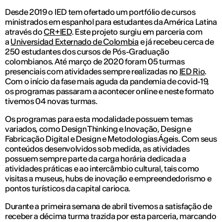
Desde 2019 o IED tem ofertado um portfólio de cursos
ministrados em espanhol para estudantes da América Latina
através do
CR+IED
. Este projeto surgiu em parceria com
a
Universidad Externado de Colombia
e já recebeu cerca de
250 estudantes dos cursos de Pós-Graduação
colombianos. Até março de 2020 foram 05 turmas
presenciais com atividades sempre realizadas no
IED Rio
.
Com o início da fase mais aguda da pandemia de covid-19,
os programas passaram a acontecer online e neste formato
tivemos 04 novas turmas.
Os programas para esta modalidade possuem temas
variados, como Design Thinking e Inovação, Design e
Fabricação Digital e Design e Metodologias Ágeis. Com seus
conteúdos desenvolvidos sob medida, as atividades
possuem sempre parte da carga horária dedicada a
atividades práticas e ao intercâmbio cultural, tais como
visitas a museus, hubs de inovação e empreendedorismo e
pontos turísticos da capital carioca.
Durante a primeira semana de abril tivemos a satisfação de
receber a décima turma trazida por esta parceria, marcando