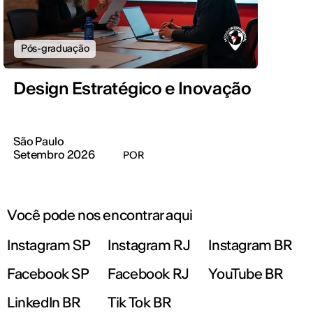
Pós-graduação
Design Estratégico e Inovação
São Paulo
Setembro 2026
POR
Você pode nos encontrar aqui
Instagram SP
Instagram RJ
Instagram BR
Facebook SP
Facebook RJ
YouTube BR
LinkedIn BR
Tik Tok BR