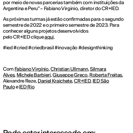
por meio de novas parcerias também com instituições da
Argentina e Peru” – Fabiano Virginio, diretor do CR+IED.
As próximas turmas já estão confirmadas para o segundo
semestre de 2022 e o primeiro semestre de 2023. Para
conhecer alguns projetos desenvolvidos
pelo CR+IED clique
aqui
.
#ied #cried #criedbrasil #inovação #designthinking
Com
Fabiano Virgínio
,
Christian Ullmann
,
Silmara
Alves
,
Michele Barbieri
,
Giuseppe Greco
,
Roberta Freitas
,
Alexandre Reze,
Daniel Kraichete
,
CR+IED
,
IED São
Paulo
e
IED Rio
Pode estar interessado em: