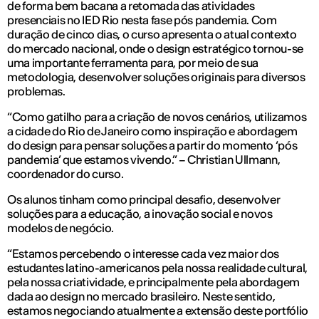
de forma bem bacana a retomada das atividades
presenciais no IED Rio nesta fase pós pandemia. Com
duração de cinco dias, o curso apresenta o atual contexto
do mercado nacional, onde o design estratégico tornou-se
uma importante ferramenta para, por meio de sua
metodologia, desenvolver soluções originais para diversos
problemas.
“Como gatilho para a criação de novos cenários, utilizamos
a cidade do Rio de Janeiro como inspiração e abordagem
do design para pensar soluções a partir do momento ‘pós
pandemia’ que estamos vivendo.” – Christian Ullmann,
coordenador do curso.
Os alunos tinham como principal desafio, desenvolver
soluções para a educação, a inovação social e novos
modelos de negócio.
“Estamos percebendo o interesse cada vez maior dos
estudantes latino-americanos pela nossa realidade cultural,
pela nossa criatividade, e principalmente pela abordagem
dada ao design no mercado brasileiro. Neste sentido,
estamos negociando atualmente a extensão deste portfólio