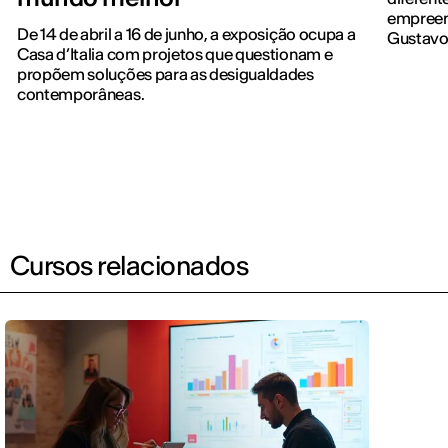
empreen
De 14 de abril a 16 de junho, a exposição ocupa a
Gustavo
Casa d’Italia com projetos que questionam e
propõem soluções para as desigualdades
contemporâneas.
Cursos relacionados