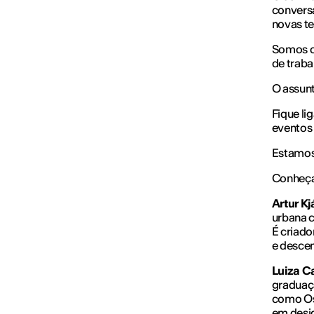
conversa
novas te
Somos c
de traba
O assunt
Fique li
eventos 
Estamos
Conheça 
Artur Kj
urbana 
É criado
e desce
Luiza C
graduaç
como Os
em desig