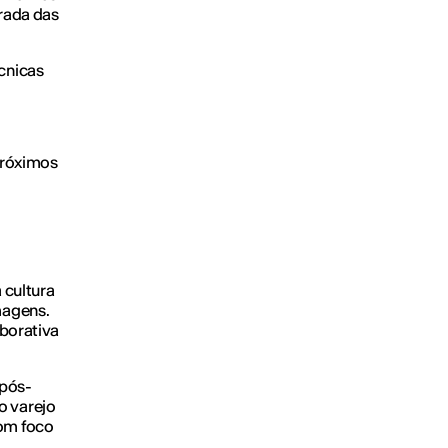
trada das
cnicas
próximos
a cultura
magens.
aborativa
pós-
o varejo
om foco