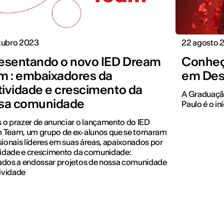
tubro 2023
22 agosto 
esentando o novo IED Dream
Conheç
m : embaixadores da
em Desi
atividade e crescimento da
A Graduação
sa comunidade
Paulo é o in
o prazer de anunciar o lançamento do IED
 Team, um grupo de ex-alunos que se tornaram
sionais líderes em suas áreas, apaixonados por
vidade e crescimento da comunidade:
ados a endossar projetos de nossa comunidade
tividade