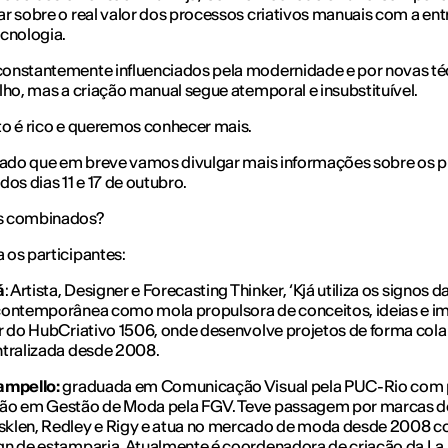
r sobre o real valor dos processos criativos manuais com a en
cnologia.
onstantemente influenciados pela modernidade e por novas té
lho, mas a criação manual segue atemporal e insubstituível.
o é rico e queremos conhecer mais.
gado que em breve vamos divulgar mais informações sobre os 
dos dias 11 e 17 de outubro.
 combinados?
os participantes:
á
: Artista, Designer e Forecasting Thinker, ‘Kjá utiliza os signos d
contemporânea como mola propulsora de conceitos, ideias e i
r do HubCriativo 1506, onde desenvolve projetos de forma col
ntralizada desde 2008.
ampello:
graduada em Comunicação Visual pela PUC-Rio com 
ão em Gestão de Moda pela FGV. Teve passagem por marcas d
klen, Redley e Rigy e atua no mercado de moda desde 2008 c
n de estamparia. Atualmente é coordenadora de criação da La