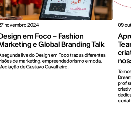
27 novembro 2024
09 ou
Design em Foco – Fashion
Apr
Marketing e Global Branding Talk
Tea
cri
A segunda live do Design em Foco traz as diferentes
nos
visões de marketing, empreendedorismo e moda.
Mediação de Gustavo Cavalheiro.
Temos 
Dream
profis
criati
dedic
e cria