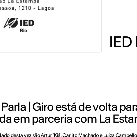
IED 
Parla | Giro está de volta p
zada em parceria com La Est
ado desta vez são Artur ‘Kjá, Carlito Machado e Luiza Campell