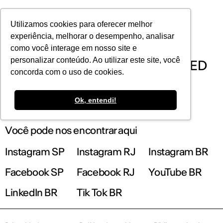
POR
Utilizamos cookies para oferecer melhor
experiência, melhorar o desempenho, analisar
como você interage em nosso site e
personalizar conteúdo. Ao utilizar este site, você
Cursos de Pós-Graduação no IED
concorda com o uso de cookies.
São Paulo
Ok, entendi!
Você pode nos encontrar aqui
Instagram SP
Instagram RJ
Instagram BR
Facebook SP
Facebook RJ
YouTube BR
LinkedIn BR
Tik Tok BR